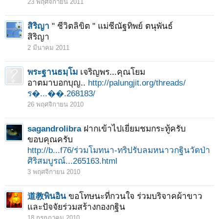
23 พฤศจิกายน 2011
สิริญา
" ชีวิตลิขิต " แม่ชีณัฐทิพย์ ตนุพันธ์
สิริญา
2 มีนาคม 2011
พระฐานธมฺโม
เจริญพร...คุณโยม
อาตมาบอกบุญ..
http://palungjit.org/threads/
ร�...��.268183/
26 พฤศจิกายน 2010
sagandrolibra
ฝากเข้าไปเยี่ยมชมกระทู้ครับ
ขอบคุณครับ
http://b...f76/ร่วมโมทนา-ทริปรับลมหนาวกฐินวัดป่า
ศิริสมบูรณ์...265163.html
3 พฤศจิกายน 2010
道教พินอิน
ขอโทษนะที่กวนใจ ร่วมบริจาคผ้าขาว
และปัจจัยร่วมสร้างกองกฐิน
18 กรกฎาคม 2010