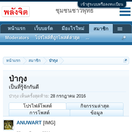
เข้าสู่ระบบหรือลงทะเบียน
ชุมชนชาวพุทธ
หน้าแรก
เว็บบอร์ด
มีอะไรใหม่
สมาชิก
Moderators
โปรไฟล์ที่ถูกโพสต์ล่าสุด
...
หน้าแรก
สมาชิก
ป่ากุง
ป่ากุง
เป็นที่รู้จักกันดี
ป่ากุง เห็นครั้งสุดท้าย:
28 กรกฎาคม 2016
โปรไฟล์โพสต์
กิจกรรมล่าสุด
การโพสต์
ข้อมูล
ANUWART
[IMG]