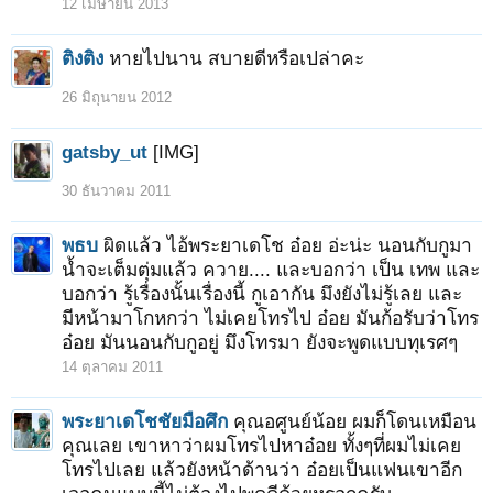
12 เมษายน 2013
ติงติง
หายไปนาน สบายดีหรือเปล่าคะ
26 มิถุนายน 2012
gatsby_ut
[IMG]
30 ธันวาคม 2011
พธบ
ผิดแล้ว ไอ้พระยาเดโช อ๋อย อ่ะน่ะ นอนกับกูมา
น้ำจะเต็มตุ่มแล้ว ควาย.... และบอกว่า เป็น เทพ และ
บอกว่า รู้เรื่องนั้นเรื่องนี้ กูเอากัน มึงยังไม่รู้เลย และ
มีหน้ามาโกหกว่า ไม่เคยโทรไป อ๋อย มันก้อรับว่าโทร
อ๋อย มันนอนกับกูอยู่ มึงโทรมา ยังจะพูดแบบทุเรศๆ
14 ตุลาคม 2011
พระยาเดโชชัยมือศึก
คุณอศูนย์น้อย ผมก็โดนเหมือน
คุณเลย เขาหาว่าผมโทรไปหาอ๋อย ทั้งๆที่ผมไม่เคย
โทรไปเลย แล้วยังหน้าด้านว่า อ๋อยเป็นแฟนเขาอีก