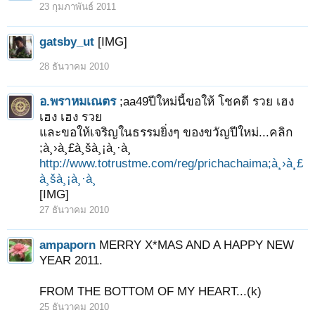
23 กุมภาพันธ์ 2011
gatsby_ut
[IMG]
28 ธันวาคม 2010
อ.พราหมเณตร
;aa49ปีใหม่นี้ขอให้ โชคดี รวย เฮง
เฮง เฮง รวย
และขอให้เจริญในธรรมยิ่งๆ ของขวัญปีใหม่...คลิก
;à¸›à¸£à¸šà¸¡à¸·à¸­
http://www.totrustme.com/reg/prichachaima;à¸›à¸£
à¸šà¸¡à¸·à¸­
[IMG]
27 ธันวาคม 2010
ampaporn
MERRY X*MAS AND A HAPPY NEW
1
2
3
ถัดไป >
YEAR 2011.
FROM THE BOTTOM OF MY HEART...(k)
25 ธันวาคม 2010