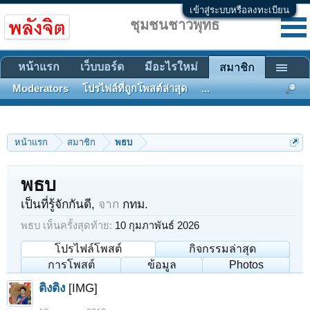
เข้าสู่ระบบหรือลงทะเบียน
ชุมชนชาวพุทธ
หน้าแรก
เว็บบอร์ด
มีอะไรใหม่
สมาชิก
Moderators
โปรไฟล์ที่ถูกโพสต์ล่าสุด
...
หน้าแรก
สมาชิก
พธบ
พธบ
เป็นที่รู้จักกันดี
,
จาก
กทม.
พธบ เห็นครั้งสุดท้าย:
10 กุมภาพันธ์ 2026
โปรไฟล์โพสต์
กิจกรรมล่าสุด
การโพสต์
ข้อมูล
Photos
ติงติง
[IMG]