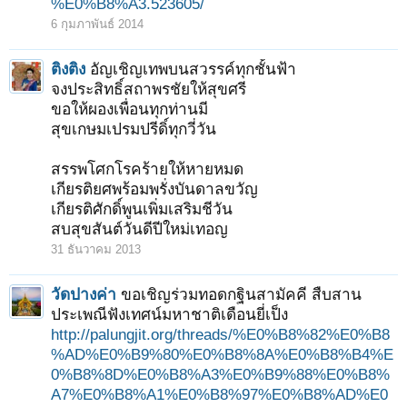
%E0%B8%A3.523605/
6 กุมภาพันธ์ 2014
ติงติง
อัญเชิญเทพบนสวรรค์ทุกชั้นฟ้า
จงประสิทธิ์สถาพรชัยให้สุขศรี
ขอให้ผองเพื่อนทุกท่านมี
สุขเกษมเปรมปรีดิ์ทุกวี่วัน
สรรพโศกโรคร้ายให้หายหมด
เกียรติยศพร้อมพรั่งบันดาลขวัญ
เกียรติศักดิ์พูนเพิ่มเสริมชีวัน
สบสุขสันต์วันดีปีใหม่เทอญ
31 ธันวาคม 2013
วัดปางค่า
ขอเชิญร่วมทอดกฐินสามัคคี สืบสาน
ประเพณีฟังเทศน์มหาชาติเดือนยี่เป็ง
http://palungjit.org/threads/%E0%B8%82%E0%B8
%AD%E0%B9%80%E0%B8%8A%E0%B8%B4%E
0%B8%8D%E0%B8%A3%E0%B9%88%E0%B8%
A7%E0%B8%A1%E0%B8%97%E0%B8%AD%E0