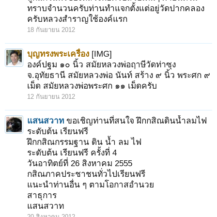
ทราบจำนวนครับท่านทำแจกตั้งแต่อยู่วัดปากคลอง
ครับหลวงสำราญใช้องค์แรก
18 กันยายน 2012
บุญทรงพระเครื่อง
[IMG]
องค์ปฐม ๑๐ นิ้ว สมัยหลวงพ่อฤาษีวัดท่าซุง
จ.อุทัยธานี สมัยหลวงพ่อ นันท์ สร้าง ๙ นิ้ว พระศก ๙
เม็ด สมัยหลวงพ่อพระศก ๑๑ เม็ดครับ
12 กันยายน 2012
แสนสวาท
ขอเชิญท่านที่สนใจ ฝึกกสิณดินน้ำลมไฟ
ระดับต้น เรียนฟรี
ฝึกกสิณกรรมฐาน ดิน น้ำ ลม ไฟ
ระดับต้น เรียนฟรี ครั้งที่ 4
วันอาทิตย์ที่ 26 สิงหาคม 2555
กสิณภาคประชาชนทั่วไปเรียนฟรี
แนะนำท่านอื่น ๆ ตามโอกาสอำนวย
สาธุการ
แสนสวาท
20 สิงหาคม 2012