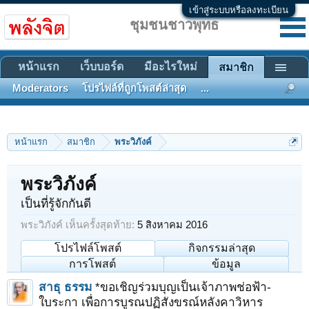
เข้าสู่ระบบหรือลงทะเบียน
ชุมชนชาวพุทธ
หน้าแรก
เว็บบอร์ด
มีอะไรใหม่
สมาชิก
Moderators
โปรไฟล์ที่ถูกโพสต์ล่าสุด
...
หน้าแรก
สมาชิก
พระวิภังค์
พระวิภังค์
เป็นที่รู้จักกันดี
พระวิภังค์ เห็นครั้งสุดท้าย:
5 สิงหาคม 2016
โปรไฟล์โพสต์
กิจกรรมล่าสุด
การโพสต์
ข้อมูล
สาธุ ธรรม
*ขอเชิญร่วมบุญเป็นเจ้าภาพช่อฟ้า-
ใบระกา เพื่อการบูรณปฏิสังขรณ์หลังคาวิหาร