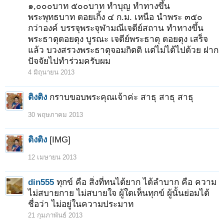
๑,๐๐๐บาท ๕๐๐บาท ทำบุญ ทำทางขึ้น
พระพุทธบาท ดอยเกิ้ง ๔ ก.ม. เหนือ นำพระ ๓๕๐
กว่าองค์ บรรจุพระจุฬามณีเจดีย์สถาน ทำทางขึ้น
พระธาตุดอยตุง บูรณะ เจดีย์พระธาตุ ดอยตุง เสร็จ
แล้ว บวงสรวงพระธาตุจอมกิตติ แต่ไม่ได้ไปด้วย ฝาก
ปัจจัยไปทำร่วมครับผม
4 มิถุนายน 2013
ติงติง
กราบขอบพระคุณเจ้าค่ะ สาธุ สาธุ สาธุ
1
2
3
4
5
6
ถัดไป >
30 พฤษภาคม 2013
ติงติง
[IMG]
12 เมษายน 2013
din555
ทุกข์ คือ สิ่งที่ทนได้ยาก ได้ลำบาก คือ ความ
ไม่สบายกาย ไม่สบายใจ ผู้ใดเห็นทุกข์ ผู้นั้นย่อมได้
ชื่อว่า ไม่อยู่ในความประมาท
21 กุมภาพันธ์ 2013