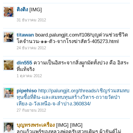
ติงติง
[IMG]
31 ธันวาคม 2012
titawan
board.palungjit.com/f108/บุญด่วนช่วยชีวิต
โคจำนวน-๑๑-ตัว-จากโรงฆ่าสัตว์-405273.html
24 ธันวาคม 2012
din555
ความเป็นอิสระจากสิ่งผููกมัดทั้งปวง คือ อิสระ
ที่แท้จริง
1 ตุลาคม 2012
pipehiso
http://palungjit.org/threads/เชิญร่วมสมทบ
ทุนซื้อที่ดิน-และสมทบทุนสร้างวิหาร-ถวายวัดป่า
เหียง-อ-วังเหนือ-จ-ลำปาง.360834/
27 กันยายน 2012
บุญทรงพระเครื่อง
[IMG] [IMG]
ลูกแก้วแพร์ของหลวงพ่อครับสวยเดิมๆ ผ้ายันต์ไม่