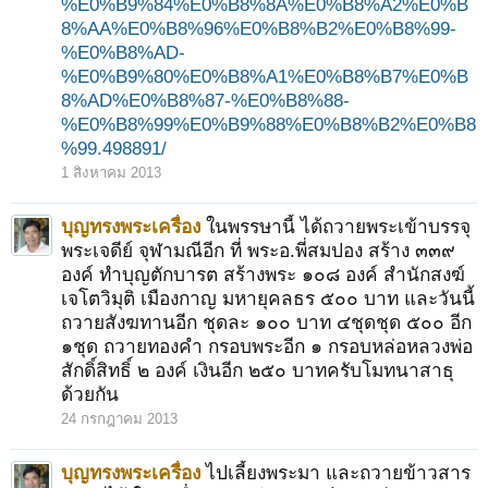
%E0%B9%84%E0%B8%8A%E0%B8%A2%E0%B
8%AA%E0%B8%96%E0%B8%B2%E0%B8%99-
%E0%B8%AD-
%E0%B9%80%E0%B8%A1%E0%B8%B7%E0%B
8%AD%E0%B8%87-%E0%B8%88-
%E0%B8%99%E0%B9%88%E0%B8%B2%E0%B8
%99.498891/
1 สิงหาคม 2013
บุญทรงพระเครื่อง
ในพรรษานี้ ได้ถวายพระเข้าบรรจุ
พระเจดีย์ จุฬามณีอีก ที่ พระอ.พี่สมปอง สร้าง ๓๓๙
องค์ ทำบุญตักบารต สร้างพระ ๑๐๘ องค์ สำนักสงฆ์
เจโตวิมุติ เมืองกาญ มหายุคลธร ๕๐๐ บาท และวันนี้
ถวายสังฆทานอีก ชุดละ ๑๐๐ บาท ๔ชุดชุด ๕๐๐ อีก
๑ชุด ถวายทองคำ กรอบพระอีก ๑ กรอบหล่อหลวงพ่อ
สักดิ์สิทธิ์ ๒ องค์ เงินอีก ๒๕๐ บาทครับโมทนาสาธุ
ด้วยกัน
24 กรกฎาคม 2013
บุญทรงพระเครื่อง
ไปเลี้ยงพระมา และถวายข้าวสาร