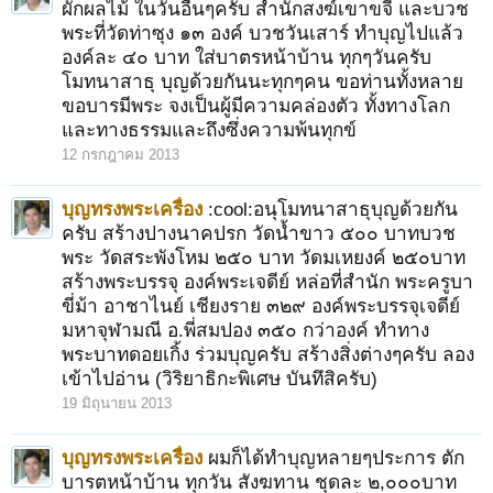
ผักผลไม้ ในวันอื่นๆครับ สำนักสงฆ์เขาขจี และบวช
พระที่วัดท่าซุง ๑๓ องค์ บวชวันเสาร์ ทำบุญไปแล้ว
องค์ละ ๔๐ บาท ใส่บาตรหน้าบ้าน ทุกๆวันครับ
โมทนาสาธุ บุญด้วยกันนะทุกๆคน ขอท่านทั้งหลาย
ขอบารมีพระ จงเป็นผู้มีความคล่องตัว ทั้งทางโลก
และทางธรรมและถึงซึ่งความพ้นทุกข์
12 กรกฎาคม 2013
บุญทรงพระเครื่อง
:cool:อนุโมทนาสาธุบุญด้วยกัน
ครับ สร้างปางนาคปรก วัดน้ำขาว ๕๐๐ บาทบวช
พระ วัดสระพังโหม ๒๕๐ บาท วัดมเหยงค์ ๒๕๐บาท
สร้างพระบรรจุ องค์พระเจดีย์ หล่อที่สำนัก พระครูบา
ขี่ม้า อาชาไนย์ เชียงราย ๓๒๙ องค์พระบรรจุเจดีย์
มหาจุฬามณี อ.พี่สมปอง ๓๕๐ กว่าองค์ ทำทาง
พระบาทดอยเกิ้ง ร่วมบุญครับ สร้างสิ่งต่างๆครับ ลอง
เข้าไปอ่าน (วิริยาธิกะพิเศษ บันทึสิครับ)
19 มิถุนายน 2013
บุญทรงพระเครื่อง
ผมก็ได้ทำบุญหลายๆประการ ตัก
บารตหน้าบ้าน ทุกวัน สังฆทาน ชุดละ ๒,๐๐๐บาท