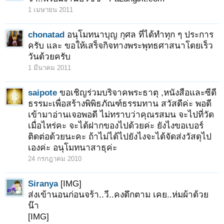
1 เมษายน 2011
chonatad
อนุโมทนาบุญ กุศล ที่ได้ทำทุก ๆ ประการ
ครับ และ ขอให้เสร็จกิจทางพระพุทธศาสนาโดยเร็ว
วันด้วยครับ
1 มีนาคม 2011
saipote
ขอเชิญร่วมบริจาคพระธาตุ ,หนังสือและซีดี
ธรรมะเพื่อสร้างพิพิธภัณฑ์ธรรมทาน สวัสดีค่ะ พอดี
เข้ามาอ่านเจอพอดี ไม่ทราบว่าคุณรสมน จะไปที่วัด
เมื่อไหร่คะ จะได้ฝากของไปด้วยค่ะ ยังไงขอเบอร์
ติดต่อด้วยนะคะ ถ้าไม่ได้ไปยังไงจะได้จัดส่งวัสดุไป
เองค่ะ อนุโมทนาสาธุค่ะ
24 กรกฎาคม 2010
Siranya
[IMG]
ส่งเข้านอนก่อนจร้า..วี..คงดึกตาม เคย..ห่มผ้าด้วย
น๊า
[IMG]