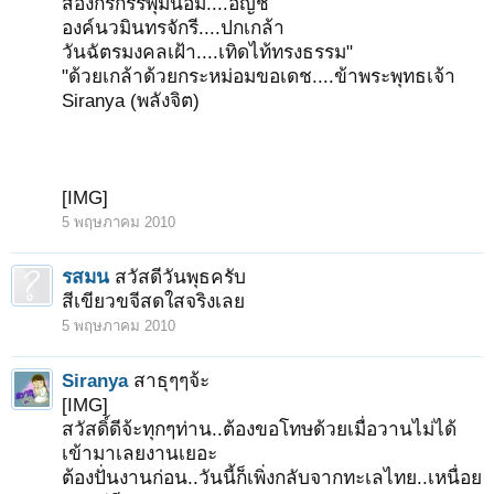
สองกรกรรพุ่มน้อม....อัญชี
องค์นวมินทรจักรี....ปกเกล้า
วันฉัตรมงคลเฝ้า....เทิดไท้ทรงธรรม"
"ด้วยเกล้าด้วยกระหม่อมขอเดช....ข้าพระพุทธเจ้า
Siranya (พลังจิต)
[IMG]
5 พฤษภาคม 2010
รสมน
สวัสดีวันพุธครับ
สีเขียวขจีสดใสจริงเลย
5 พฤษภาคม 2010
Siranya
สาธุๆๆจ้ะ
[IMG]
สวัสดิ์ดีจ้ะทุกๆท่าน..ต้องขอโทษด้วยเมื่อวานไม่ได้
เข้ามาเลยงานเยอะ
ต้องปั่นงานก่อน..วันนี้ก็เพิ่งกลับจากทะเลไทย..เหนื่อย