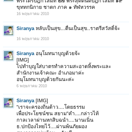
พระไตรปิฎก เล่มที่ ๒๗ พระสุตตันตปิฎก เล่มที่ ๑๙
ขุททกนิกาย ชาดก ภาค ๑ ทัฬหวรรค
16 พฤษภาคม 2010
Siranya
หลับเป็นสุข...ตื่นเป็นสุข..ราตรีสวัสดิ์จ้ะ
1
2
ถัดไป >
16 พฤษภาคม 2010
Siranya
อนุโมทนาบุญด้วยจ้ะ
[IMG]
ไปทำบุญใส่บาตรทำความสะอาดหิ้งพระและ
สำนักงานเจ้าคณะ อำเภอมาค่ะ
อนุโมทนาบุญด้วยกันนะค่ะ
6 พฤษภาคม 2010
Siranya
[IMG]
"เราจะครองถิ่นด้าว....โดยธรรม
เพื่อประโยชน์ชน สยาม"คำ....กล่าวไท้
กาลเวลาผ่านหกสิบฉนำ....นานเนิ่น
ธ.ปกป้องไทยไว้....ผ่านพ้นภัยผอง