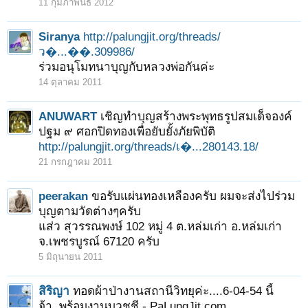
11 กุมภาพันธ์ 2012
Siranya
http://palungjit.org/threads/
ว�...��.309986/
ร่วมอนุโมทนาบุญกับหลวงพ่อกันค่ะ
14 ตุลาคม 2011
ANUWART
เชิญทำบุญสร้างพระพุทธรูปสมเด็จองค์
ปฐม ๙ ศอกปิดทองเพื่อยับยั้งภัยพิบัติ
http://palungjit.org/threads/เ�...280143.18/
21 กรกฎาคม 2011
peerakan
ขอรับแผ่นทองเหลืองครับ ผมจะส่งไปร่วม
บุญตามวัดต่างๆครับ
แส่ว สุวรรณพงษ์ 102 หมู่ 4 ต.หล่มเก่า อ.หล่มเก่า
จ.เพชรบูรณ์ 67120 ครับ
5 มิถุนายน 2011
สิริญา
ทอดผ้าป่างานสถานีวิทยุค่ะ....6-04-54 นี้
จ้า..พร้อมงานบวชชี - PaLungJit.com