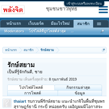
เข้าสู่ระบบหรือลงทะเบียน
ชุมชนชาวพุทธ
หน้าแรก
เว็บบอร์ด
มีอะไรใหม่
สมาชิก
Moderators
โปรไฟล์ที่ถูกโพสต์ล่าสุด
...
หน้าแรก
สมาชิก
รักษ์สยาม
รักษ์สยาม
เป็นที่รู้จักกันดี
, ชาย
รักษ์สยาม เห็นครั้งสุดท้าย:
8 กุมภาพันธ์ 2019
โปรไฟล์โพสต์
กิจกรรมล่าสุด
การโพสต์
ข้อมูล
thaiart
รบกวนพี่รักษ์สยาม แนะนำเกจิในพื้นที่ชุมพร
สุราษฎร์ธานี กระบี่ หน่อยครับ เผอิญผมมีโอกาสจะ