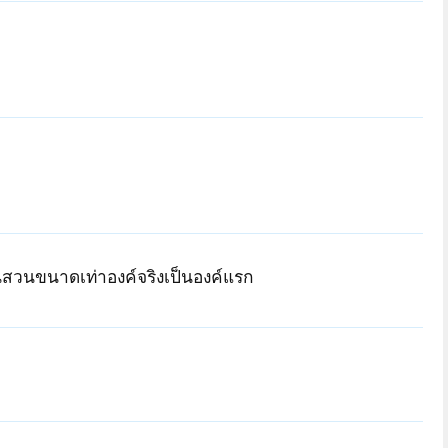
านสวนขนาดเท่าองค์จริงเป็นองค์แรก