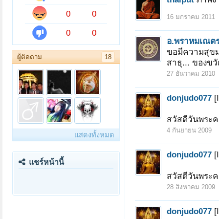
0
0
16 มกราคม 2011
0
0
อ.พราหมเณต
ขอมีความสุขมา
ผู้ติดตาม
18
สาธุ... ของขวั
27 ธันวาคม 2010
donjudo077
[
สวัสดีวันพระค
4 กันยายน 2009
แสดงทั้งหมด
donjudo077
[
แชร์หน้านี้
สวัสดีวันพระค
28 สิงหาคม 2009
donjudo077
[