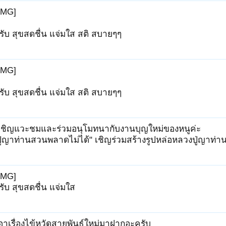
IMG]
รับ สุขสดชื่น แจ่มใส สติ สบายๆๆ
ถัดไป >
IMG]
รับ สุขสดชื่น แจ่มใส สติ สบายๆๆ
เชิญแวะชมและร่วมอนุโมทนากับงานบุญใหม่ของหนูค่ะ
ปู่ญาท่านสวนพลาดไม่ได้" เชิญร่วมสร้างรูปหล่อหลวงปู่ญาท่
IMG]
รับ สุขสดชื่น แจ่มใส
อาเรื่องไข้หวัดสายพันธุ์ใหม่มาฝากอะครับ