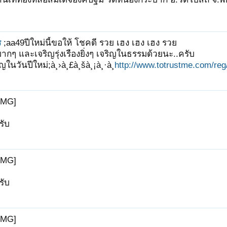
ร
;aa49ปีใหม่นี้ขอให้ โชคดี รวย เฮง เฮง เฮง รวย
กๆ และเจริญรุ่งเรืองยิ่งๆ เจริญในธรรมด้วยนะ..ครับ
ญในวันปีใหม่;à¸›à¸£à¸šà¸¡à¸·à¸­
http://www.totrustme.com/reg/
IMG]
รับ
IMG]
รับ
IMG]