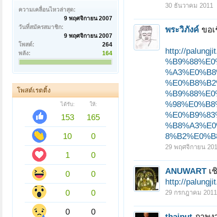
30 ธันวาคม 2011
ความเคลื่อนไหวล่าสุด:
9 พฤศจิกายน 2007
วันที่สมัครสมาชิก:
พระวิภังค์
ขอเ
9 พฤศจิกายน 2007
โพสต์:
264
http://pal
พลัง:
164
%B9%88%E0
%A3%E0%B8
%E0%B8%B2
โพสต์เรตติ้ง
%B9%88%E0
%98%E0%B8
ได้รับ:
ให้:
%E0%B9%83
153
165
%B8%A3%E0
10
0
8%B2%E0%B8%
29 พฤศจิกายน 20
1
0
ANUWART
เช
0
0
http://palungj
0
0
29 กรกฎาคม 2011
0
0
thaiput
ภาพงา