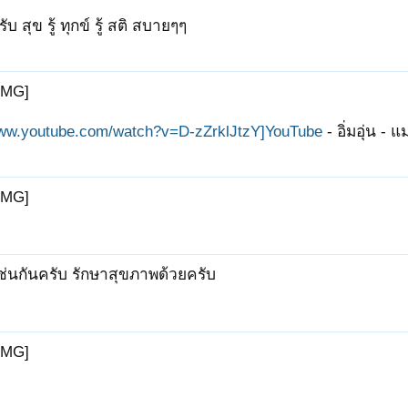
บ สุข รู้ ทุกข์ รู้ สติ สบายๆๆ
IMG]
www.youtube.com/watch?v=D-zZrklJtzY]YouTube
- อิ่มอุ่น - แ
IMG]
ช่นกันครับ รักษาสุขภาพด้วยครับ
IMG]