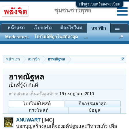
เข้าสู่ระบบหรือลงทะเบียน
ชุมชนชาวพุทธ
หน้าแรก
เว็บบอร์ด
มีอะไรใหม่
สมาชิก
Moderators
โปรไฟล์ที่ถูกโพสต์ล่าสุด
...
หน้าแรก
สมาชิก
ฮาทณัฐพล
ฮาทณัฐพล
เป็นที่รู้จักกันดี
ฮาทณัฐพล เห็นครั้งสุดท้าย:
19 กรกฎาคม 2010
โปรไฟล์โพสต์
กิจกรรมล่าสุด
การโพสต์
ข้อมูล
ANUWART
[IMG]
บอกบุญสร้างสมเด็จองอค์ปฐมและวิหารแก้ว เพื่อ