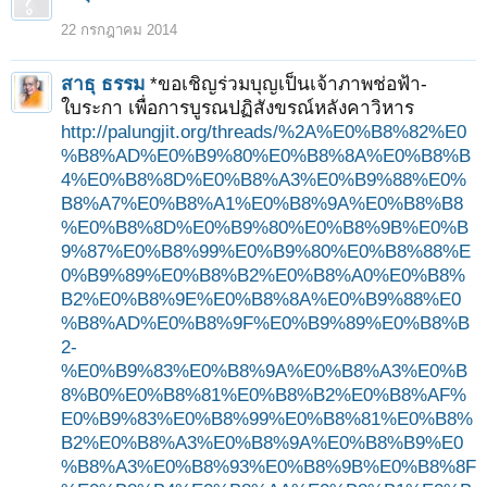
22 กรกฎาคม 2014
สาธุ ธรรม
*ขอเชิญร่วมบุญเป็นเจ้าภาพช่อฟ้า-
ใบระกา เพื่อการบูรณปฏิสังขรณ์หลังคาวิหาร
http://palungjit.org/threads/%2A%E0%B8%82%E0
%B8%AD%E0%B9%80%E0%B8%8A%E0%B8%B
4%E0%B8%8D%E0%B8%A3%E0%B9%88%E0%
B8%A7%E0%B8%A1%E0%B8%9A%E0%B8%B8
%E0%B8%8D%E0%B9%80%E0%B8%9B%E0%B
9%87%E0%B8%99%E0%B9%80%E0%B8%88%E
0%B9%89%E0%B8%B2%E0%B8%A0%E0%B8%
B2%E0%B8%9E%E0%B8%8A%E0%B9%88%E0
%B8%AD%E0%B8%9F%E0%B9%89%E0%B8%B
2-
%E0%B9%83%E0%B8%9A%E0%B8%A3%E0%B
8%B0%E0%B8%81%E0%B8%B2%E0%B8%AF%
E0%B9%83%E0%B8%99%E0%B8%81%E0%B8%
B2%E0%B8%A3%E0%B8%9A%E0%B8%B9%E0
%B8%A3%E0%B8%93%E0%B8%9B%E0%B8%8F