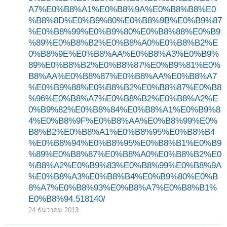
A7%E0%B8%A1%E0%B8%9A%E0%B8%B8%E0
%B8%8D%E0%B9%80%E0%B8%9B%E0%B9%87
%E0%B8%99%E0%B9%80%E0%B8%88%E0%B9
%89%E0%B8%B2%E0%B8%A0%E0%B8%B2%E
0%B8%9E%E0%B8%AA%E0%B8%A3%E0%B9%
89%E0%B8%B2%E0%B8%87%E0%B9%81%E0%
B8%AA%E0%B8%87%E0%B8%AA%E0%B8%A7
%E0%B9%88%E0%B8%B2%E0%B8%87%E0%B8
%96%E0%B8%A7%E0%B8%B2%E0%B8%A2%E
0%B9%82%E0%B8%84%E0%B8%A1%E0%B9%8
4%E0%B8%9F%E0%B8%AA%E0%B8%99%E0%
B8%B2%E0%B8%A1%E0%B8%95%E0%B8%B4
%E0%B8%94%E0%B8%95%E0%B8%B1%E0%B9
%89%E0%B8%87%E0%B8%A0%E0%B8%B2%E0
%B8%A2%E0%B9%83%E0%B8%99%E0%B8%9A
%E0%B8%A3%E0%B8%B4%E0%B9%80%E0%B
8%A7%E0%B8%93%E0%B8%A7%E0%B8%B1%
E0%B8%94.518140/
24 ธันวาคม 2013