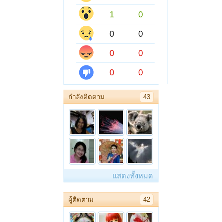
1
0
0
0
0
0
0
0
กำลังติดตาม
43
แสดงทั้งหมด
ผู้ติดตาม
42