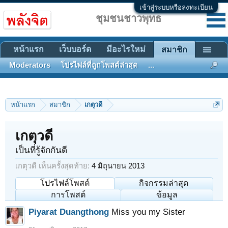
เข้าสู่ระบบหรือลงทะเบียน
ชุมชนชาวพุทธ
หน้าแรก
เว็บบอร์ด
มีอะไรใหม่
สมาชิก
Moderators
โปรไฟล์ที่ถูกโพสต์ล่าสุด
...
หน้าแรก
สมาชิก
เกตุวดี
เกตุวดี
เป็นที่รู้จักกันดี
เกตุวดี เห็นครั้งสุดท้าย:
4 มิถุนายน 2013
โปรไฟล์โพสต์
กิจกรรมล่าสุด
การโพสต์
ข้อมูล
Piyarat Duangthong
Miss you my Sister