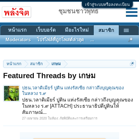
เข้าสู่ระบบหรือลงทะเบียน
ชุมชนชาวพุทธ
หน้าแรก
เว็บบอร์ด
มีอะไรใหม่
สมาชิก
Moderators
โปรไฟล์ที่ถูกโพสต์ล่าสุด
...
หน้าแรก
สมาชิก
เกษม
Featured Threads by เกษม
ปธน.วลาดิเมียร์ ปูติน แห่งรัสเซีย กล่าวถึงบุญคุณของ
ในหลวง ร.๙
ปธน.วลาดิเมียร์ ปูติน แห่งรัสเซีย กล่าวถึงบุญคุณของ
ในหลวง ร.๙ [ATTACH] ประธานาธิปดีปูตินให้
สัมภาษณ์...
27 เมษายน 2020
ในห้อง:
ภัยพิบัติและการเตรียมการ