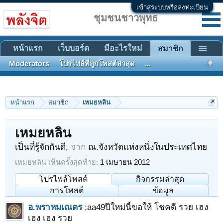
เข้าสู่ระบบหรือลงทะเบียน
ชุมชนชาวพุทธ
หน้าแรก
เว็บบอร์ด
มีอะไรใหม่
สมาชิก
Moderators
โปรไฟล์ที่ถูกโพสต์ล่าสุด
...
หน้าแรก
สมาชิก
เหมยหลิน
เหมยหลิน
เป็นที่รู้จักกันดี
,
จาก
ณ.จังหวัดแห่งหนึ่งในประเทศไทย
เหมยหลิน เห็นครั้งสุดท้าย:
1 เมษายน 2012
โปรไฟล์โพสต์
กิจกรรมล่าสุด
การโพสต์
ข้อมูล
อ.พราหมเณตร
;aa49ปีใหม่นี้ขอให้ โชคดี รวย เฮง
เฮง เฮง รวย