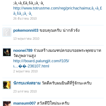
;à¸›à¸£à¸šà¸¡à¸·à¸­
http://www.totrustme.com/reg/prichachaima;à¸›à¸£
à¸šà¸¡à¸·à¸­
26 ธันวาคม 2010
pokemonni03
ขอบคุณครับ น่ากลัวจัง
13 พฤษภาคม 2010
noonei789
ร่วมสร้างมณฑปครอบรอยพระพุทธบาท
วัดภูพลานสูง
http:///board.palungjit.com/f105/
เ...��-236107.html
2 พฤษภาคม 2010
นักรบเเห่งสยาม
วัดดีครับผมยินดีที่รู้จักนะครับ
23 มกราคม 2010
mansum007
สวัสดีปีใหม่นะครับ