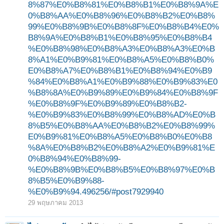
8%87%E0%B8%81%E0%B8%B1%E0%B8%9A%E
0%B8%AA%E0%B8%96%E0%B8%B2%E0%B8%
99%E0%B8%9B%E0%B8%8F%E0%B8%B4%E0%
B8%9A%E0%B8%B1%E0%B8%95%E0%B8%B4
1
2
ถัดไป >
%E0%B8%98%E0%B8%A3%E0%B8%A3%E0%B
8%A1%E0%B9%81%E0%B8%A5%E0%B8%B0%
E0%B8%A7%E0%B8%B1%E0%B8%94%E0%B9
%84%E0%B8%A1%E0%B9%88%E0%B9%83%E0
%B8%8A%E0%B9%89%E0%B9%84%E0%B8%9F
%E0%B8%9F%E0%B9%89%E0%B8%B2-
%E0%B9%83%E0%B8%99%E0%B8%AD%E0%B
8%B5%E0%B8%AA%E0%B8%B2%E0%B8%99%
E0%B9%81%E0%B8%A5%E0%B8%B0%E0%B8
%8A%E0%B8%B2%E0%B8%A2%E0%B9%81%E
0%B8%94%E0%B8%99-
%E0%B8%9B%E0%B8%B5%E0%B8%97%E0%B
8%B5%E0%B9%88-
%E0%B9%94.496256/#post7929940
29 พฤษภาคม 2013