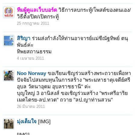
ทีมผู้ดูแลเว็บบอร์ด
วิธีการลบกระทู้/โพสต์ของตนเอง/
วิธีตั้ง/ปิด/เปิดกระทู้
25 กรกฎาคม 2011
สิริญา
ร่วมส่งกำลังให้ท่านอาจารย์แม่ชีณัฐทิพย์ ตนุ
พันธ์ค่ะ
ทิพยสถานธรรม
4 เมษายน 2011
Noo Norway
ขอเรียนเชิญร่วมสร้างพระถวายเพื่อหา
ปัจจัยไปสมทบทุนในการสร้าง "พระมหาธาตุเจดีย์ศรี
อุบล วัดนาอุดม อุบลราชธานี" ค่ะ
บุญใหญ่ 3 อานิสงส์ ขอเชิญร่วมสร้าง "พระศรีอาริย
เมตไตรย-ลป.ทวด" ถวาย "ลป.ญาท่านสวน"
26 มีนาคม 2011
มุ่งเต็มใจ
[IMG]
[IMG]