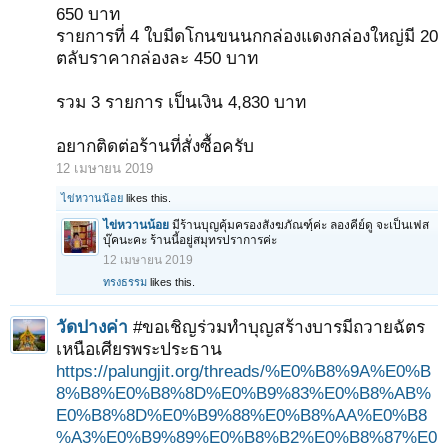
650 บาท
รายการที่ 4 ใบมีดโกนขนนกกล่องแดงกล่องใหญ่มี 20
ตลับราคากล่องละ 450 บาท
รวม 3 รายการ เป็นเงิน 4,830 บาท
อยากติดต่อร้านที่สั่งซื้อครับ
12 เมษายน 2019
ไข่หวานน้อย
likes this.
ไข่หวานน้อย
มีร้านบุญคุ้มครองสังฆภัณฑ์ฺค่ะ ลองคีย์ดู จะเป็นเฟส
บุ๊คนะคะ ร้านนี้อยู่สมุทรปราการค่ะ
12 เมษายน 2019
ทรงธรรม
likes this.
วัดปางค่า
#ขอเชิญร่วมทำบุญสร้างบารมีถวายฉัตร
เหนือเศียรพระประธาน
https://palungjit.org/threads/%E0%B8%9A%E0%B
8%B8%E0%B8%8D%E0%B9%83%E0%B8%AB%
E0%B8%8D%E0%B9%88%E0%B8%AA%E0%B8
%A3%E0%B9%89%E0%B8%B2%E0%B8%87%E0