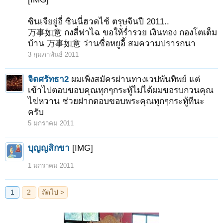
ซินเจียยู่อี่ ซินนี่ฮวดไช้ ตรุษจีนปี 2011..
万事如意 กงสี่ฟาไฉ ขอให้ร่ำรวย เงินทอง กองโตเต็ม
บ้าน 万事如意 ว่านซื่อหยูอี้ สมความปรารถนา
3 กุมภาพันธ์ 2011
จิตศรัทธา2
ผมเพิ่งสมัครผ่านทางเวปพันทิพย์ แต่
เข้าไปตอบขอบคุณทุกๆกระทู้ไม่ได้ผมขอรบกวนคุณ
ไข่หวาน ช่วยฝากตอบขอบพระคุณทุกๆกระทู้ทีนะ
ครับ
5 มกราคม 2011
บุญญสิกขา
[IMG]
1 มกราคม 2011