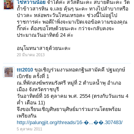
ไข่หวานน้อย
จำได้ค่ะ สวัสดีนะคะ สบายดีนะคะ วัด
ถ้ำข้าวสารหิน จ.เลย คุ้นๆ นะคะ ทางไปลำบากหรือ
ป่าวคะ หล่อพระวันไหนเหรอคะ ช่วงนี้ไม่อยู่ไป
ราชการค่ะ พอดีเำพิ่งจะมาเปิดเจอข้อความของคุณ
กิ๊กค่ะ ต้องขอโทษด้วยนะคะ กว่าจะกลับคงจะ
ประมาณวันอาทิตย์ 24 ค่ะ
อนุโมทนาสาธุด้วยนะคะ
20 มีนาคม 2013
ttt2010
ขอเชิญร่วมงานทอดกฐินสามัคคี ปฐมฤกษ์
เบิกชัย ครั้งที่ 1
ณ.ที่พักสงฆ์พรหมรังศรี หมู่ที่ 2 ตำบลน้ำพุ อำเภอ
เมือง จังหวัดราชบุรี
วันอาทิตย์ที่ 16 ตุลาคม พ.ศ. 2554 (ตรงกับวันแรม 4
ค่ำ เดือน 11)
จึงขอเรียนเชิญศิษยานุศิษย์มาร่วมงานโดยพร้อม
เพรียงกัน
http://palungjit.org/threads/16-�...��.307483/
5 ตุลาคม 2011