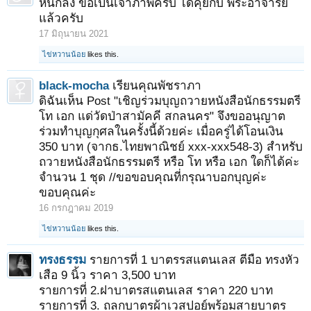
หินกลิ้ง ขอเป็นเจ้าภาพครับ ได้คุยกับ พระอาจารย์
แล้วครับ
17 มิถุนายน 2021
ไข่หวานน้อย
likes this.
black-mocha
เรียนคุณพัชราภา
ดิฉันเห็น Post "เชิญร่วมบุญถวายหนังสือนักธรรมตรี
โท เอก แด่วัดป่าสามัคคี สกลนคร" จึงขออนุญาต
ร่วมทำบุญกุศลในครั้งนี้ด้วยค่ะ เมื่อครู่ได้โอนเงิน
350 บาท (จากธ.ไทยพาณิชย์ xxx-xxx548-3) สำหรับ
ถวายหนังสือนักธรรมตรี หรือ โท หรือ เอก ใดก็ได้ค่ะ
จำนวน 1 ชุด //ขอขอบคุณที่กรุณาบอกบุญค่ะ
ขอบคุณค่ะ
16 กรกฎาคม 2019
ไข่หวานน้อย
likes this.
ทรงธรรม
รายการที่ 1 บาตรรสแตนเลส ตีมือ ทรงหัว
เสือ 9 นิ้ว ราคา 3,500 บาท
รายการที่ 2.ฝาบาตรสแตนเลส ราคา 220 บาท
รายการที่ 3. ถลกบาตรผ้าเวสปอย์พร้อมสายบาตร