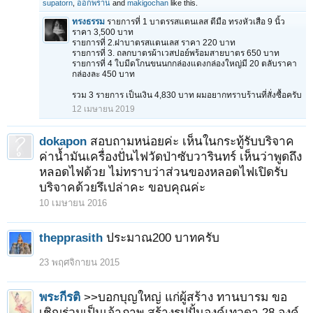
supatorn
,
ออกพราน
and
makigochan
like this.
ทรงธรรม
รายการที่ 1 บาตรรสแตนเลส ตีมือ ทรงหัวเสือ 9 นิ้ว
ราคา 3,500 บาท
รายการที่ 2.ฝาบาตรสแตนเลส ราคา 220 บาท
รายการที่ 3. ถลกบาตรผ้าเวสปอย์พร้อมสายบาตร 650 บาท
รายการที่ 4 ใบมีดโกนขนนกกล่องแดงกล่องใหญ่มี 20 ตลับราคา
กล่องละ 450 บาท
รวม 3 รายการ เป็นเงิน 4,830 บาท ผมอยากทราบร้านที่สั่งซื้อครับ
12 เมษายน 2019
dokapon
สอบถามหน่อยค่ะ เห็นในกระทู้รับบริจาค
ค่าน้ำมันเครื่องปั่นไฟวัดป่าซับวารินทร์ เห็นว่าพูดถึง
หลอดไฟด้วย ไม่ทราบว่าส่วนของหลอดไฟเปิดรับ
บริจาคด้วยรึเปล่าคะ ขอบคุณค่ะ
10 เมษายน 2016
thepprasith
ประมาณ200 บาทครับ
23 พฤศจิกายน 2015
พระกีรติ
>>บอกบุญใหญ่ แก่ผู้สร้าง ทานบารม ขอ
เชิญร่วมเป็นเจ้าภาพ สร้างรูปปั้นองค์เทวดา 28 องค์