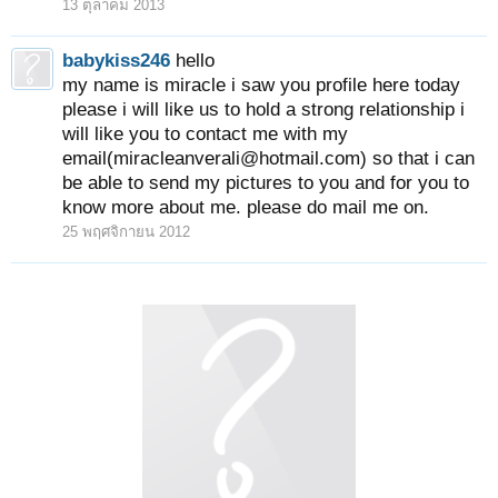
13 ตุลาคม 2013
babykiss246
hello
my name is miracle i saw you profile here today
please i will like us to hold a strong relationship i
will like you to contact me with my
email(miracleanverali@hotmail.com) so that i can
be able to send my pictures to you and for you to
know more about me. please do mail me on.
25 พฤศจิกายน 2012