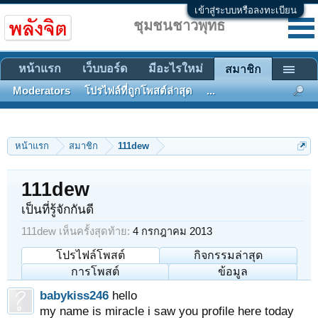
เข้าสู่ระบบหรือลงทะเบียน
ชุมชนชาวพุทธ
หน้าแรก
เว็บบอร์ด
มีอะไรใหม่
สมาชิก
Moderators
โปรไฟล์ที่ถูกโพสต์ล่าสุด
...
หน้าแรก
สมาชิก
111dew
111dew
เป็นที่รู้จักกันดี
111dew เห็นครั้งสุดท้าย:
4 กรกฎาคม 2013
โปรไฟล์โพสต์
กิจกรรมล่าสุด
การโพสต์
ข้อมูล
babykiss246
hello
my name is miracle i saw you profile here today