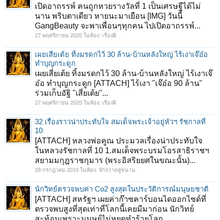
เปิดอาถรรพ์ คนถูกหวยรางวัลที่ 1 เป็นเศรษฐีได้ไม่
นาน พริบตาเดียว หายนะมาเยือน [IMG] วันนี้
GangBeauty จะพาเพื่อนๆทุกคน ไปเปิดอาถรรพ์...
27 พฤศจิกายน 2020
ในห้อง:
เรื่องผี
เผยเสี่ยเต้ย ทิ้งมรดกไว้ 30 ล้าน-บ้านหลังใหญ่ ไร้เงาเจ๊อ๋อ
ทำบุญกระดูก
เผยเสี่ยเต้ย ทิ้งมรดกไว้ 30 ล้าน-บ้านหลังใหญ่ ไร้เงาเจ๊
อ๋อ ทำบุญกระดูก [ATTACH] ไร้เงา "เจ๊อ๋อ 90 ล้าน"
ร่วมเก็บอัฐิ "เสี่ยเต้ย"...
27 พฤศจิกายน 2020
ในห้อง:
เรื่องผี
32 เรื่องราวน่าประทับใจ สมเด็จพระเจ้าอยู่หัวฯ รัชกาลที่
10
[ATTACH] หลวงพ่อคูณ ประมวลเรื่องน่าประทับใจ
ในหลวงรัชกาลที่ 10 1.สมเด็จพระบรมโอรสาธิราชฯ
สยามมกุฎราชกุมาร (พระอิสริยยศในขณะนั้น)...
28 กรกฎาคม 2019
ในห้อง:
จักรวาลคู่ขนาน
นักวิทย์ตรวจพบค่า Co2 สูงสุดในประวัติการณ์มนุษยชาติ
[ATTACH] สหรัฐฯ เผยค่าก๊าซคาร์บอนไดออกไซด์ที่
ตรวจพบสูงที่สุดเท่าที่โลกนี้เคยมีมาก่อน นักวิทย์
สะท้อนเพราะมนุษย์ไม่หยุดทำร้ายโลก...