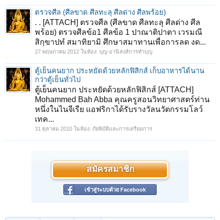
ตรวจศีล (ศีลขาด ศีลทะลุ ศีลด่าง ศีลพร้อย)
. . [ATTACH] ตรวจศีล (ศีลขาด ศีลทะลุ ศีลด่าง ศีล
พร้อย) ตรวจศีลข้อ1 ศีลข้อ 1 ปาณาติปาตา เวรมณี
สิกฺขาปทํ สมาทิยามิ ศึกษาสมาทานเพื่อการลด งด...
27 พฤษภาคม 2012
ในห้อง:
บุญ-อานิสงส์การทำบุญ
ตู้เย็นคนยาก ประหยัดด้วยหลักฟิสิกส์ เก็บอาหารได้นาน
กว่าตู้เย็นทั่วไป
ตู้เย็นคนยาก ประหยัดด้วยหลักฟิสิกส์ [ATTACH]
Mohammed Bah Abba คุณครูสอนวิทยาศาสตร์ท่าน
หนึ่งในไนจีเรีย แอฟริกาได้รับรางวัลนวัตกรรมโลว์
เทค...
31 ตุลาคม 2010
ในห้อง:
ภัยพิบัติและการเตรียมการ
สมัครสมาชิก
เข้าสู่ระบบด้วย Facebook