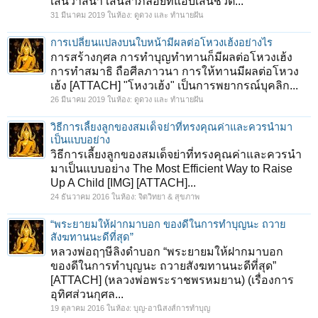
เส้นวาสนา เส้นลาภลอยที่แอบเส้นชีวิต...
31 มีนาคม 2019
ในห้อง:
ดูดวง และ ทำนายฝัน
การเปลี่ยนแปลงบนใบหน้ามีผลต่อโหวงเฮ้งอย่างไร
การสร้างกุศล การทำบุญทำทานก็มีผลต่อโหวงเฮ้ง
การทำสมาธิ ถือศีลภาวนา การให้ทานมีผลต่อโหวง
เฮ้ง [ATTACH] "โหงวเฮ้ง" เป็นการพยากรณ์บุคลิก...
26 มีนาคม 2019
ในห้อง:
ดูดวง และ ทำนายฝัน
วิธีการเลี้ยงลูกของสมเด็จย่าที่ทรงคุณค่าและควรนำมา
เป็นแบบอย่าง
วิธีการเลี้ยงลูกของสมเด็จย่าที่ทรงคุณค่าและควรนำ
มาเป็นแบบอย่าง The Most Efficient Way to Raise
Up A Child [IMG] [ATTACH]...
24 ธันวาคม 2016
ในห้อง:
จิตวิทยา & สุขภาพ
“พระยายมให้ฝากมาบอก ของดีในการทำบุญนะ ถวาย
สังฆทานนะดีที่สุด”
หลวงพ่อฤๅษีลิงดำบอก “พระยายมให้ฝากมาบอก
ของดีในการทำบุญนะ ถวายสังฆทานนะดีที่สุด”
[ATTACH] (หลวงพ่อพระราชพรหมยาน) (เรื่องการ
อุทิศส่วนกุศล...
19 ตุลาคม 2016
ในห้อง:
บุญ-อานิสงส์การทำบุญ