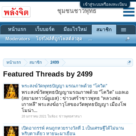
เข้าสู่ระบบหรือลงทะเบียน
ชุมชนชาวพุทธ
หน้าแรก
เว็บบอร์ด
มีอะไรใหม่
สมาชิก
Moderators
โปรไฟล์ที่ถูกโพสต์ล่าสุด
...
หน้าแรก
สมาชิก
2499
Featured Threads by 2499
พระสงฆ์วัดพุทธปัญญา มรณภาพด้วย “โควิด”
พระสงฆ์วัดพุทธปัญญามรณภาพด้วย “โควิด” แอลเอ
(สยามทาวน์ยูเอส) : ข่าวเศร้าชาวพุทธ “หลวงพ่อ
เกาหลี” พระสงฆ์อาวุโสของวัดพุทธปัญญา เมืองโพ
โมน่า...
28 มกราคม 2021
ในห้อง:
ข่าวพุทธศาสนา
เปิดอาถรรพ์ คนถูกหวยรางวัลที่ 1 เป็นเศรษฐีได้ไม่นาน
พริบตาเดียว หายนะมาเยือน