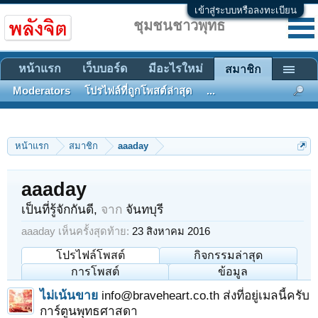
เข้าสู่ระบบหรือลงทะเบียน
ชุมชนชาวพุทธ
หน้าแรก
เว็บบอร์ด
มีอะไรใหม่
สมาชิก
Moderators
โปรไฟล์ที่ถูกโพสต์ล่าสุด
...
หน้าแรก
สมาชิก
aaaday
aaaday
เป็นที่รู้จักกันดี
,
จาก
จันทบุรี
aaaday เห็นครั้งสุดท้าย:
23 สิงหาคม 2016
โปรไฟล์โพสต์
กิจกรรมล่าสุด
การโพสต์
ข้อมูล
ไม่เน้นขาย
info@braveheart.co.th ส่งที่อยู่เมลนี้ครับ
การ์ตูนพุทธศาสดา