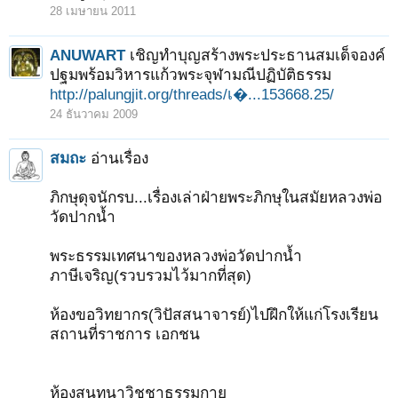
28 เมษายน 2011
ANUWART
เชิญทำบุญสร้างพระประธานสมเด็จองค์
ปฐมพร้อมวิหารแก้วพระจุฬามณีปฏิบัติธรรม
http://palungjit.org/threads/เ�...153668.25/
24 ธันวาคม 2009
สมถะ
อ่านเรื่อง
ภิกษุดุจนักรบ...เรื่องเล่าฝ่ายพระภิกษุในสมัยหลวงพ่อ
วัดปากน้ำ
พระธรรมเทศนาของหลวงพ่อวัดปากน้ำ
ภาษีเจริญ(รวบรวมไว้มากที่สุด)
ห้องขอวิทยากร(วิปัสสนาจารย์)ไปฝึกให้แก่โรงเรียน
สถานที่ราชการ เอกชน
ห้องสนทนาวิชชาธรรมกาย