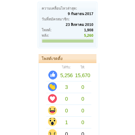
ความเคลื่อนไหวล่าสุด:
9 กันยายน 2017
วันที่สมัครสมาชิก:
23 สิงหาคม 2010
โพสต์:
1,908
พลัง:
5,260
โพสต์เรตติ้ง
ได้รับ:
ให้:
5,256
15,670
3
0
0
0
0
0
1
0
0
0