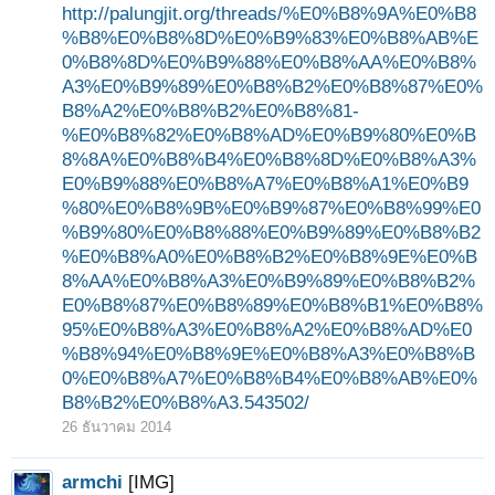
http://palungjit.org/threads/%E0%B8%9A%E0%B8
%B8%E0%B8%8D%E0%B9%83%E0%B8%AB%E
0%B8%8D%E0%B9%88%E0%B8%AA%E0%B8%
A3%E0%B9%89%E0%B8%B2%E0%B8%87%E0%
B8%A2%E0%B8%B2%E0%B8%81-
%E0%B8%82%E0%B8%AD%E0%B9%80%E0%B
8%8A%E0%B8%B4%E0%B8%8D%E0%B8%A3%
E0%B9%88%E0%B8%A7%E0%B8%A1%E0%B9
%80%E0%B8%9B%E0%B9%87%E0%B8%99%E0
%B9%80%E0%B8%88%E0%B9%89%E0%B8%B2
%E0%B8%A0%E0%B8%B2%E0%B8%9E%E0%B
8%AA%E0%B8%A3%E0%B9%89%E0%B8%B2%
E0%B8%87%E0%B8%89%E0%B8%B1%E0%B8%
95%E0%B8%A3%E0%B8%A2%E0%B8%AD%E0
%B8%94%E0%B8%9E%E0%B8%A3%E0%B8%B
0%E0%B8%A7%E0%B8%B4%E0%B8%AB%E0%
B8%B2%E0%B8%A3.543502/
26 ธันวาคม 2014
armchi
[IMG]