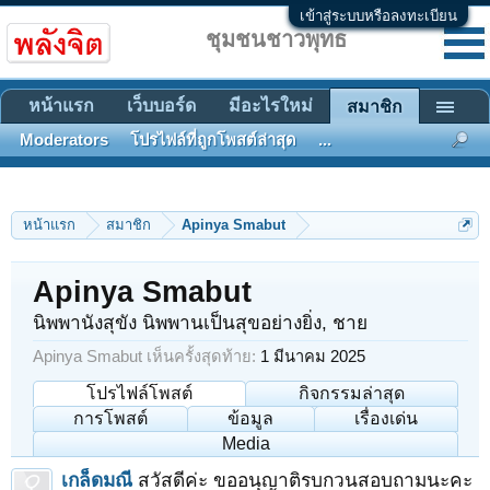
เข้าสู่ระบบหรือลงทะเบียน
ชุมชนชาวพุทธ
หน้าแรก
เว็บบอร์ด
มีอะไรใหม่
สมาชิก
Moderators
โปรไฟล์ที่ถูกโพสต์ล่าสุด
...
หน้าแรก
สมาชิก
Apinya Smabut
Apinya Smabut
นิพพานังสุขัง นิพพานเป็นสุขอย่างยิ่ง
, ชาย
Apinya Smabut เห็นครั้งสุดท้าย:
1 มีนาคม 2025
โปรไฟล์โพสต์
กิจกรรมล่าสุด
การโพสต์
ข้อมูล
เรื่องเด่น
Media
เกล็ดมณี
สวัสดีค่ะ ขออนุญาติรบกวนสอบถามนะคะ