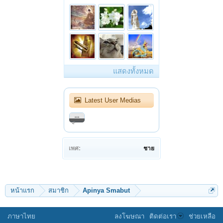
แสดงทั้งหมด
Latest User Medias
โครงการสร้างพระพุทธรูปทองคำ ฉลอง ๖๐ ปี พระครูวิลาศกาญจนธรรม, ดร. - YouTube
เพศ:
ชาย
หน้าแรก
สมาชิก
Apinya Smabut
ภาษาไทย
ลงโฆษณา
ติดต่อเรา
ช่วยเหลือ