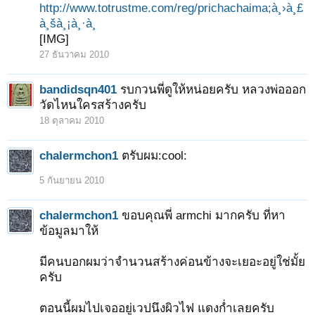
http://www.totrustme.com/reg/prichachaima;à¸›à¸£
à¸šà¸¡à¸·à¸­
[IMG]
27 ธันวาคม 2010
bandidsqn401
รบกวนพี่ดูให้หน่อยครับ หลวงพ่อออก
วัดไหนใครสร้างครับ
18 ตุลาคม 2010
chalermchon1
ตรับผม:cool:
5 กันยายน 2010
chalermchon1
ขอบคุณพี่ armchi มากครับ ที่หา
ข้อมูลมาให้
มีคนบอกผมว่าจำนวนสร้างค่อนข้างจะเยอะอยู่ใช่มั้ย
ครับ
ตอนนี้ผมไปเจออยู่เวปนึงผิวไฟ แดงก่ำเลยครับ