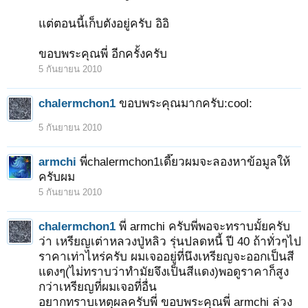
แต่ตอนนี้เก็บตังอยู่ครับ อิอิ
ขอบพระคุณพี่ อีกครั้งครับ
5 กันยายน 2010
chalermchon1
ขอบพระคุณมากครับ:cool:
5 กันยายน 2010
armchi
พี่chalermchon1เดี๊ยวผมจะลองหาข้อมูลให้
ครับผม
5 กันยายน 2010
chalermchon1
พี่ armchi ครับพี่พอจะทราบมั้ยครับ
ว่า เหรียญเต่าหลวงปู่หลิว รุ่นปลดหนี้ ปี 40 ถ้าทั่วๆไป
ราคาเท่าไหร่ครับ ผมเจออยู่ที่นึงเหรียญจะออกเป็นสี
แดงๆ(ไม่ทราบว่าทำมัยจึงเป็นสีแดง)พอดูราคาก็สูง
กว่าเหรียญที่ผมเจอที่อื่น
อยากทราบเหตุผลครับพี่ ขอบพระคุณพี่ armchi ล่วง