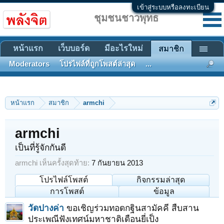
เข้าสู่ระบบหรือลงทะเบียน
ชุมชนชาวพุทธ
หน้าแรก
เว็บบอร์ด
มีอะไรใหม่
สมาชิก
Moderators
โปรไฟล์ที่ถูกโพสต์ล่าสุด
...
หน้าแรก
สมาชิก
armchi
armchi
เป็นที่รู้จักกันดี
armchi เห็นครั้งสุดท้าย:
7 กันยายน 2013
โปรไฟล์โพสต์
กิจกรรมล่าสุด
การโพสต์
ข้อมูล
วัดปางค่า
ขอเชิญร่วมทอดกฐินสามัคคี สืบสาน
ประเพณีฟังเทศน์มหาชาติเดือนยี่เป็ง