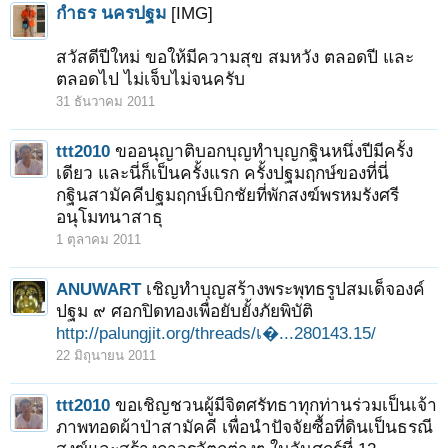
กำธร นครปฐม
[IMG]
สวัสดีปีใหม่ ขอให้มีความสุข สมหวัง ตลอดปี และ
ตลอดไป ไม่เจ็บไม่จนครับ
31 ธันวาคม 2011
ttt2010
ขออนุญาติบอกบุญทำบุญกฐินหนึ่งปีมีครั้ง
เดียว และนี่ก็เป็นครั้งแรก ครั้งปฐมฤกษ์ของที่นี่
กฐินสามัคคีปฐมฤกษ์เบิกชัยที่พักสงฆ์พรหมรังศรี
อนุโมทนาสาธุ
1 ตุลาคม 2011
ANUWART
เชิญทำบุญสร้างพระพุทธรูปสมเด็จองค์
ปฐม ๙ ศอกปิดทองเพื่อยับยั้งภัยพิบัติ
http://palungjit.org/threads/เ�...280143.15/
22 มิถุนายน 2011
ttt2010
ขอเชิญชวนผู้มีจิตศรัทธาทุกท่านร่วมเป็นเจ้า
ภาพทอดผ้าป่าสามัคคี เพื่อนำปัจจัยซื้อที่ดินเป็นธรณี