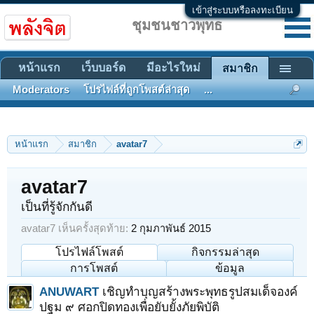
เข้าสู่ระบบหรือลงทะเบียน
ชุมชนชาวพุทธ
หน้าแรก
เว็บบอร์ด
มีอะไรใหม่
สมาชิก
Moderators
โปรไฟล์ที่ถูกโพสต์ล่าสุด
...
หน้าแรก
สมาชิก
avatar7
avatar7
เป็นที่รู้จักกันดี
avatar7 เห็นครั้งสุดท้าย:
2 กุมภาพันธ์ 2015
โปรไฟล์โพสต์
กิจกรรมล่าสุด
การโพสต์
ข้อมูล
ANUWART
เชิญทำบุญสร้างพระพุทธรูปสมเด็จองค์
ปฐม ๙ ศอกปิดทองเพื่อยับยั้งภัยพิบัติ