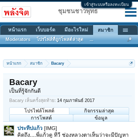
เข้าสู่ระบบหรือลงทะเบียน
ชุมชนชาวพุทธ
หน้าแรก
เว็บบอร์ด
มีอะไรใหม่
สมาชิก
Moderators
โปรไฟล์ที่ถูกโพสต์ล่าสุด
...
หน้าแรก
สมาชิก
Bacary
Bacary
เป็นที่รู้จักกันดี
Bacary เห็นครั้งสุดท้าย:
14 กุมภาพันธ์ 2017
โปรไฟล์โพสต์
กิจกรรมล่าสุด
การโพสต์
ข้อมูล
ประทีปแก้ว
[IMG]
คิดถึง....พี่แก้วดู ทีวี ช่องหลวงตาเห็นว่าจะมีปัญหา