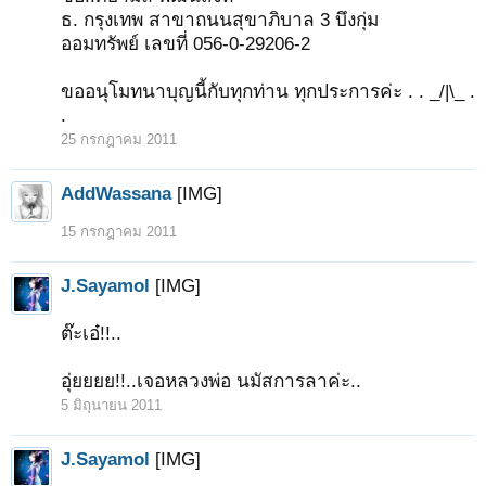
ธ. กรุงเทพ สาขาถนนสุขาภิบาล 3 บึงกุ่ม
ออมทรัพย์ เลขที่ 056-0-29206-2
ขออนุโมทนาบุญนี้กับทุกท่าน ทุกประการค่ะ . . _/|\_ .
.
25 กรกฎาคม 2011
AddWassana
[IMG]
15 กรกฎาคม 2011
J.Sayamol
[IMG]
ต๊ะเอ๋!!..
อุ่ยยยย!!..เจอหลวงพ่อ นมัสการลาค่ะ..
1
2
3
4
5
6
→
468
ถัดไป >
5 มิถุนายน 2011
J.Sayamol
[IMG]