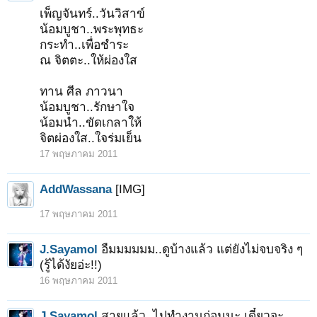
เพ็ญจันทร์..วันวิสาข์
น้อมบูชา..พระพุทธะ
กระทำ..เพื่อชำระ
ณ จิตตะ..ให้ผ่องใส
ทาน ศีล ภาวนา
น้อมบูชา..รักษาใจ
น้อมนำ..ขัดเกลาให้
จิตผ่องใส..ใจร่มเย็น
17 พฤษภาคม 2011
AddWassana
[IMG]
17 พฤษภาคม 2011
J.Sayamol
อืมมมมมม..ดูบ้างแล้ว แต่ยังไม่จบจริง ๆ
(รู้ได้งัยอ่ะ!!)
16 พฤษภาคม 2011
J.Sayamol
สายแล้ว..ไปทำงานก่อนนะ เดี๋ยวจะ