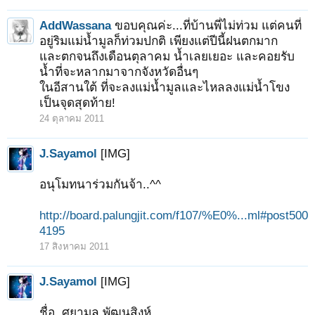
AddWassana
ขอบคุณค่ะ...ที่บ้านพี่ไม่ท่วม แต่คนที่
อยู่ริมแม่น้ำมูลก็ท่วมปกติ เพียงแต่ปีนี้ฝนตกมาก
และตกจนถึงเดือนตุลาคม น้ำเลยเยอะ และคอยรับ
น้ำที่จะหลากมาจากจังหวัดอื่นๆ
ในอีสานใต้ ที่จะลงแม่น้ำมูลและไหลลงแม่น้ำโขง
เป็นจุดสุดท้าย!
24 ตุลาคม 2011
J.Sayamol
[IMG]
อนุโมทนาร่วมกันจ้า..^^
http://board.palungjit.com/f107/%E0%...ml#post500
4195
17 สิงหาคม 2011
J.Sayamol
[IMG]
ชื่อ..ศยามล พัฒนสิงห์