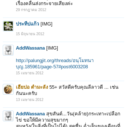
เรื่องคลื่นส่งกระจายเสียงค่ะ
29 กรกฎาคม 2012
ประทีปแก้ว
[IMG]
15 มิถุนายน 2012
AddWassana
[IMG]
http://palungjit.org/threads/อนุโมทนา
บุญ.185961/page-57#post6003208
15 เมษายน 2012
เฮียปอ ตำมะลัง
55+ สวัสดีครับคุณลีลาวดี ... เช่น
กันนะครับ
13 เมษายน 2012
AddWassana
สุขสันต์...วัน(คล้าย)กระเทาะเปลือก
ไข่ ขอให้มีความสุขมากๆ
สมหวัง(ในสิ่งที่เป็นไปได้) สดชื่น ฉ่ำเย็นของเดือนที่