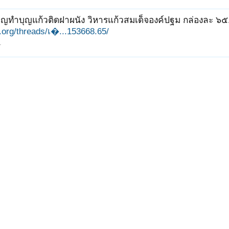
ิญทำบุญแก้วติดฝาผนัง วิหารแก้วสมเด็จองค์ปฐม กล่องละ ๖๕
it.org/threads/เ�...153668.65/
1