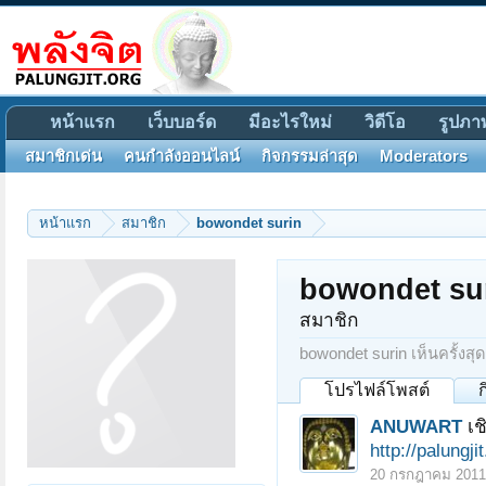
หน้าแรก
เว็บบอร์ด
มีอะไรใหม่
วิดีโอ
รูปภา
สมาชิกเด่น
คนกำลังออนไลน์
กิจกรรมล่าสุด
Moderators
หน้าแรก
สมาชิก
bowondet surin
bowondet su
สมาชิก
bowondet surin เห็นครั้งสุด
โปรไฟล์โพสต์
ANUWART
เช
http://palungj
20 กรกฎาคม 2011