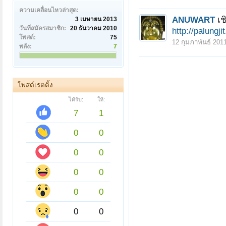
ความเคลื่อนไหวล่าสุด:
ANUWART
เช
3 เมษายน 2013
วันที่สมัครสมาชิก:
20 ธันวาคม 2010
http://palungj
โพสต์:
75
12 กุมภาพันธ์ 201
พลัง:
7
โพสต์เรตติ้ง
ได้รับ:
ให้:
7
1
0
0
0
0
0
0
0
0
0
0