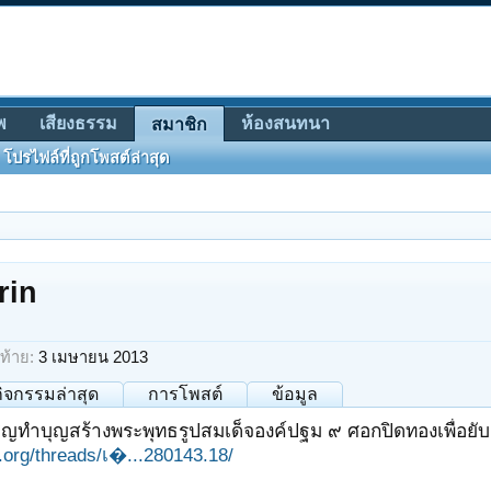
พ
เสียงธรรม
ห้องสนทนา
สมาชิก
โปรไฟล์ที่ถูกโพสต์ล่าสุด
rin
ท้าย:
3 เมษายน 2013
กิจกรรมล่าสุด
การโพสต์
ข้อมูล
ิญทำบุญสร้างพระพุทธรูปสมเด็จองค์ปฐม ๙ ศอกปิดทองเพื่อยับยั้
it.org/threads/เ�...280143.18/