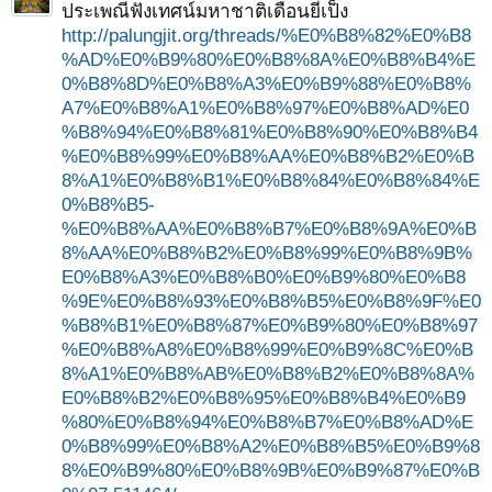
ประเพณีฟังเทศน์มหาชาติเดือนยี่เป็ง
http://palungjit.org/threads/%E0%B8%82%E0%B8
%AD%E0%B9%80%E0%B8%8A%E0%B8%B4%E
0%B8%8D%E0%B8%A3%E0%B9%88%E0%B8%
A7%E0%B8%A1%E0%B8%97%E0%B8%AD%E0
%B8%94%E0%B8%81%E0%B8%90%E0%B8%B4
%E0%B8%99%E0%B8%AA%E0%B8%B2%E0%B
8%A1%E0%B8%B1%E0%B8%84%E0%B8%84%E
0%B8%B5-
%E0%B8%AA%E0%B8%B7%E0%B8%9A%E0%B
8%AA%E0%B8%B2%E0%B8%99%E0%B8%9B%
E0%B8%A3%E0%B8%B0%E0%B9%80%E0%B8
%9E%E0%B8%93%E0%B8%B5%E0%B8%9F%E0
%B8%B1%E0%B8%87%E0%B9%80%E0%B8%97
%E0%B8%A8%E0%B8%99%E0%B9%8C%E0%B
8%A1%E0%B8%AB%E0%B8%B2%E0%B8%8A%
E0%B8%B2%E0%B8%95%E0%B8%B4%E0%B9
%80%E0%B8%94%E0%B8%B7%E0%B8%AD%E
0%B8%99%E0%B8%A2%E0%B8%B5%E0%B9%8
8%E0%B9%80%E0%B8%9B%E0%B9%87%E0%B