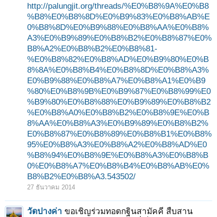
http://palungjit.org/threads/%E0%B8%9A%E0%B8
%B8%E0%B8%8D%E0%B9%83%E0%B8%AB%E
0%B8%8D%E0%B9%88%E0%B8%AA%E0%B8%
A3%E0%B9%89%E0%B8%B2%E0%B8%87%E0%
B8%A2%E0%B8%B2%E0%B8%81-
%E0%B8%82%E0%B8%AD%E0%B9%80%E0%B
8%8A%E0%B8%B4%E0%B8%8D%E0%B8%A3%
E0%B9%88%E0%B8%A7%E0%B8%A1%E0%B9
%80%E0%B8%9B%E0%B9%87%E0%B8%99%E0
%B9%80%E0%B8%88%E0%B9%89%E0%B8%B2
%E0%B8%A0%E0%B8%B2%E0%B8%9E%E0%B
8%AA%E0%B8%A3%E0%B9%89%E0%B8%B2%
E0%B8%87%E0%B8%89%E0%B8%B1%E0%B8%
95%E0%B8%A3%E0%B8%A2%E0%B8%AD%E0
%B8%94%E0%B8%9E%E0%B8%A3%E0%B8%B
0%E0%B8%A7%E0%B8%B4%E0%B8%AB%E0%
B8%B2%E0%B8%A3.543502/
27 ธันวาคม 2014
วัดปางค่า
ขอเชิญร่วมทอดกฐินสามัคคี สืบสาน