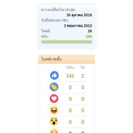
ความเคลื่อนไหวล่าสุด:
30 ตุลาคม 2016
วันที่สมัครสมาชิก:
3 พฤษภาคม 2012
โพสต์:
26
พลัง:
141
โพสต์เรตติ้ง
ได้รับ:
ให้:
141
2
0
0
0
0
0
0
0
0