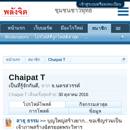
เข้าสู่ระบบหรือลงทะเบียน
ชุมชนชาวพุทธ
หน้าแรก
เว็บบอร์ด
มีอะไรใหม่
สมาชิก
Moderators
โปรไฟล์ที่ถูกโพสต์ล่าสุด
...
หน้าแรก
สมาชิก
Chaipat T
Chaipat T
เป็นที่รู้จักกันดี
,
จาก
จ.นครสวรรค์
Chaipat T เห็นครั้งสุดท้าย:
30 ตุลาคม 2016
โปรไฟล์โพสต์
กิจกรรมล่าสุด
การโพสต์
ข้อมูล
สาธุ ธรรม
>> บุญใหญ่สร้างยาก...ขอเชิญร่วมเป็น
เจ้าภาพสร้างฉัตรยอดพระวิหาร