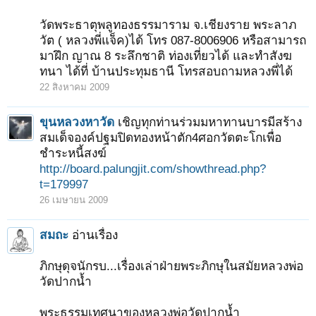
วัดพระธาตุพลูทองธรรมาราม จ.เชียงราย พระลาภ
วัต ( หลวงพี่แจ็ค)ได้ โทร 087-8006906 หรือสามารถ
มาฝึก ญาณ 8 ระลึกชาติ ท่องเที่ยวได้ และทำสังฆ
ทนา ได้ที่ บ้านประทุมธานี โทรสอบถามหลวงพี่ได้
22 สิงหาคม 2009
ขุนหลวงหาวัด
เชิญทุกท่านร่วมมหาทานบารมีสร้าง
สมเด็จองค์ปฐมปิดทองหน้าตัก4ศอกวัดตะโกเพื่อ
ชำระหนี้สงฆ์
http://board.palungjit.com/showthread.php?
t=179997
26 เมษายน 2009
สมถะ
อ่านเรื่อง
ภิกษุดุจนักรบ...เรื่องเล่าฝ่ายพระภิกษุในสมัยหลวงพ่อ
วัดปากน้ำ
พระธรรมเทศนาของหลวงพ่อวัดปากน้ำ