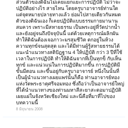
ส่วนตัวของดิฉันไม่เคยแยกแยะการปฏิบัติ ไม่ว่าจะ
ปฏิบัติอย่างไร สายไหน โดยครูบาอาจารย์ท่านใด
แต่จุดหมายปลายทางแล้ว ย่อมไปสายเดียวกันหมด
ตัวของดิฉันเอง ก็เคยปฏิบัติแบบธรรมกายมานาน
สมควร เพราะมีสหายธรรม เป็นพระอยู่ที่วัดปากน้ำ
และยังอยู่จนถึงปัจจุบันนี้ แต่ด้วยเหตุการณ์ผลิกผัน
ทำให้ดิฉันต้องเจอภาวะมรสุมชีวิต ตกอยู่ในห้วง
ความทุกข์จนสุดสุด และได้มีท่านผู้รู้สหายธรรมได้
แนะนำแนวทางสติปัฎฐาน 4 ให้ปฏิบัติ กว่า 3 ปีที่ใช้
เวลาในการปฏิบัติ ทำให้ดิฉันจากที่เป็นทุกข็ กับเห็น
ทุกข์ และแน่วแน่ในการปฏิบัติมากขึ้น การปฏิบัติมี
ขั้นมีตอน และขึ้นอยู่กับครูบาอาจารย์ หนึ่งในนั้นที่
เป็นผู้นำแนวทางเผยแพร่นั้นก็คือ ท่านอาจารย์ทอง
แห่งวัดพระธาตุศรีจอมทอง ซึ่งถือว่าเป็นอาจารย์ใหญ่
ที่ได้นำแนวทางของท่านมหาสีสะยาสะดอมาปฏิบัติ
เผยแผ่ในจังหวัดเชียงใหม่ และนี่คือที่มาที่ไปของ
บทความนี้
8 มิถุนายน 2008