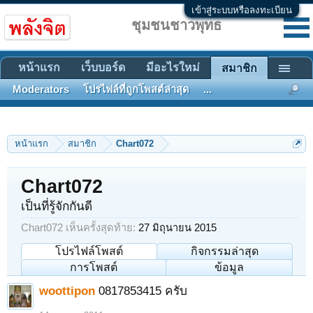
เข้าสู่ระบบหรือลงทะเบียน
ชุมชนชาวพุทธ
หน้าแรก
เว็บบอร์ด
มีอะไรใหม่
สมาชิก
Moderators
โปรไฟล์ที่ถูกโพสต์ล่าสุด
...
หน้าแรก
สมาชิก
Chart072
Chart072
เป็นที่รู้จักกันดี
Chart072 เห็นครั้งสุดท้าย:
27 มิถุนายน 2015
โปรไฟล์โพสต์
กิจกรรมล่าสุด
การโพสต์
ข้อมูล
woottipon
0817853415 ครับ