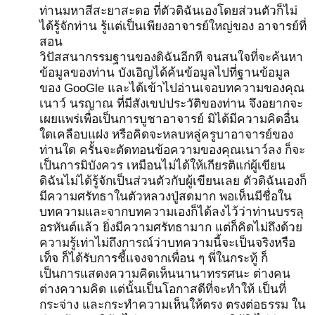
ท่านมหาสีสะยาสะดอ ที่ตัวดิฉันเองโดยส่วนตัวก็ไม่
ได้รู้จักท่าน รู้แต่เป็นเพียงอาจารย์ใหญ่ของ อาจารย์ที่
สอน
วิปัสสนากรรมฐานของดิฉันอีกที จนสนใจที่จะค้นหา
ข้อมูลของท่าน บังเอิญได้ค้นข้อมูลไปที่ฐานข้อมูล
ของ GooGle และได้เข้าไปอ่านเจอบทความของคุณ
เนาว์ นรญาณ ที่มีสังเขปประวัติของท่าน จึงอยากจะ
เผยแพร่เพื่อเป็นการบูชาอาจารย์ มิได้มีความคิดอื่น
ใดเคลือบแฝง หรือคิดจะหลบหลู่ครูบาอาจารย์ของ
ท่านใด ครั้นจะตัดทอนข้อความของคุณเนาว์ลง ก็จะ
เป็นการมิบังควร เหมือนไม่ได้ให้เกียรติแก่ผู้เขียน
ดิฉันไม่ได้รู้จักเป็นส่วนตัวกับผู้เขียนเลย ตัวดิฉันเองก็
มีความศรัทธาในตัวหลวงปู่สดมาก พอเห็นมีชื่อใน
บทความและจากบทความเองก็ได้ลงไว้ว่าท่านบรรลุ
อรหันต์แล้ว ยิ่งมีความศรัทธามาก แต่ก็คิดไม่ถึงด้วย
ความรู้เท่าไม่ถึงการณ์ว่าบทความนี้จะเป็นจริงหรือ
เท็จ ก็ได้รับการชี้แจงจากเพื่อน ๆ พี่ในกระทู้ ก็
เป็นการแสดงความคิดเห็นนานาทรรศนะ ต่างคน
ต่างความคิด แต่นั้นเป็นโอกาสดีที่จะทำให้ เป็นที่
กระจ่าง และกระทำความเห็นให้ตรง ตรงต่อธรรม ใน