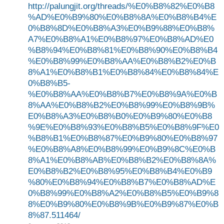
http://palungjit.org/threads/%E0%B8%82%E0%B8
%AD%E0%B9%80%E0%B8%8A%E0%B8%B4%E
0%B8%8D%E0%B8%A3%E0%B9%88%E0%B8%
A7%E0%B8%A1%E0%B8%97%E0%B8%AD%E0
%B8%94%E0%B8%81%E0%B8%90%E0%B8%B4
%E0%B8%99%E0%B8%AA%E0%B8%B2%E0%B
8%A1%E0%B8%B1%E0%B8%84%E0%B8%84%E
0%B8%B5-
%E0%B8%AA%E0%B8%B7%E0%B8%9A%E0%B
8%AA%E0%B8%B2%E0%B8%99%E0%B8%9B%
E0%B8%A3%E0%B8%B0%E0%B9%80%E0%B8
%9E%E0%B8%93%E0%B8%B5%E0%B8%9F%E0
%B8%B1%E0%B8%87%E0%B9%80%E0%B8%97
%E0%B8%A8%E0%B8%99%E0%B9%8C%E0%B
8%A1%E0%B8%AB%E0%B8%B2%E0%B8%8A%
E0%B8%B2%E0%B8%95%E0%B8%B4%E0%B9
%80%E0%B8%94%E0%B8%B7%E0%B8%AD%E
0%B8%99%E0%B8%A2%E0%B8%B5%E0%B9%8
8%E0%B9%80%E0%B8%9B%E0%B9%87%E0%B
8%87.511464/