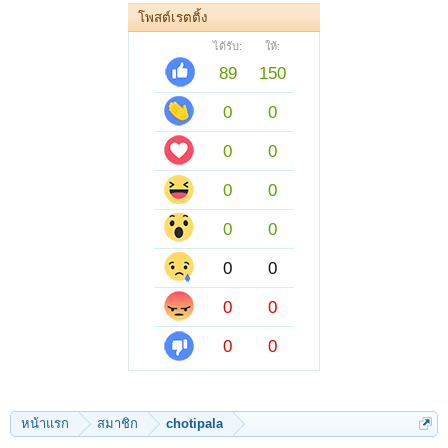
โพสต์เรตติ้ง
ได้รับ:
ให้:
89
150
0
0
0
0
0
0
0
0
0
0
0
0
0
0
หน้าแรก
สมาชิก
chotipala