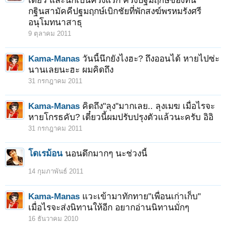
เดียว และนี่ก็เป็นครั้งแรก ครั้งปฐมฤกษ์ของที่นี่
กฐินสามัคคีปฐมฤกษ์เบิกชัยที่พักสงฆ์พรหมรังศรี
อนุโมทนาสาธุ
9 ตุลาคม 2011
Kama-Manas
วันนี้นึกยังไงฮะ? ถึงออนได้ หายไปซ่ะ
นานเลยนะฮะ ผมคิดถึง
31 กรกฎาคม 2011
Kama-Manas
คิดถึง"ลุง"มากเลย.. ลุงเมฆ เมื่อไรจะ
หายโกรธคับ? เดี๋ยวนี้ผมปรับปรุงตัวแล้วนะครับ อิอิ
31 กรกฎาคม 2011
โดเรม้อน
นอนดึกมากๆ นะช่วงนี้
14 กุมภาพันธ์ 2011
Kama-Manas
แวะเข้ามาทักทาย"เพื่อนเก่าเก็บ"
เมื่อไรจะส่งนิทานให้อีก อยากอ่านนิทานมั่กๆ
16 ธันวาคม 2010