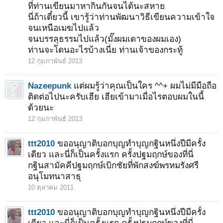
ที่ท่านเขียนมาหากินกันจนได้นะสหาย
นี่ถ้าเดี๋ยวนี้ เขารู้ว่าท่านพัฒนาวิธีเขียนความเข้าใจ
จนเหนือเมฆไปแล้ว
จนบรรลุธรรมไปแล้ว(มั๊งผมเดาของผมเอง)
ท่านจะโดนอะไรบ้างเนี่ย ท่านเจ้าของกระทู้
12 กุมภาพันธ์ 2013
Nazeepunk
แต่ผมรู้ว่าคุณเป็นใคร ^^+ ผมไม่มีมือถือ
ติดต่อไปนะครับเฮีย เฮียเข้ามาเมื่อไรตอบผมในนี้
ด้วยนะ
12 กุมภาพันธ์ 2013
ttt2010
ขออนุญาติบอกบุญทำบุญกฐินหนึ่งปีมีครั้ง
เดียว และนี่ก็เป็นครั้งแรก ครั้งปฐมฤกษ์ของที่นี่
กฐินสามัคคีปฐมฤกษ์เบิกชัยที่พักสงฆ์พรหมรังศรี
อนุโมทนาสาธุ
10 ตุลาคม 2011
ttt2010
ขออนุญาติบอกบุญทำบุญกฐินหนึ่งปีมีครั้ง