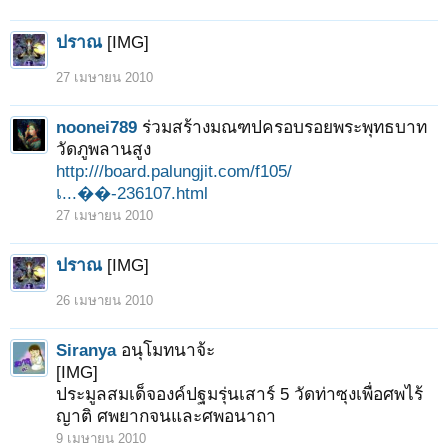
ปราณ
[IMG]
27 เมษายน 2010
noonei789
ร่วมสร้างมณฑปครอบรอยพระพุทธบาท
1
2
ถัดไป >
วัดภูพลานสูง
http:///board.palungjit.com/f105/
เ...��-236107.html
27 เมษายน 2010
ปราณ
[IMG]
26 เมษายน 2010
Siranya
อนุโมทนาจ้ะ
[IMG]
ประมูลสมเด็จองค์ปฐมรุ่นเสาร์ 5 วัดท่าซุงเพื่อศพไร้
ญาติ ศพยากจนและศพอนาถา
9 เมษายน 2010