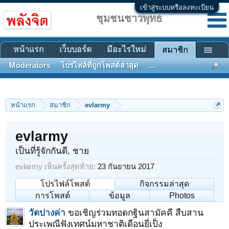
เข้าสู่ระบบหรือลงทะเบียน
ชุมชนชาวพุทธ
หน้าแรก
เว็บบอร์ด
มีอะไรใหม่
สมาชิก
Moderators
โปรไฟล์ที่ถูกโพสต์ล่าสุด
...
หน้าแรก
สมาชิก
evlarmy
evlarmy
เป็นที่รู้จักกันดี
, ชาย
evlarmy เห็นครั้งสุดท้าย:
23 กันยายน 2017
โปรไฟล์โพสต์
กิจกรรมล่าสุด
การโพสต์
ข้อมูล
Photos
วัดปางค่า
ขอเชิญร่วมทอดกฐินสามัคคี สืบสาน
ประเพณีฟังเทศน์มหาชาติเดือนยี่เป็ง