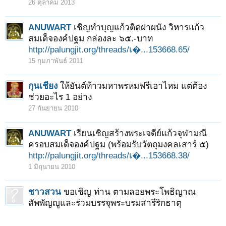
26 ตุลาคม 2013
ANUWART
เชิญทำบุญแก้วติดฝาผนัง วิหารแก้ว
สมเด็จองค์ปฐม กล่องละ ๖๕.-บาท
http://palungjit.org/threads/เ�...153668.65/
15 กุมภาพันธ์ 2011
กุนเชียง
ให้ยันต์ท้าวมหาพรหมฟรีเอาไหม แต่ต้อง
ช่วยอะไร 1 อย่าง
27 กันยายน 2010
ANUWART
เรียนเชิญสร้างพระเจดีย์แก้วจุฬามณี
ครอบสมเด็จองค์ปฐม (พร้อมรับวัตถุมงคลเสาร์ ๕)
http://palungjit.org/threads/เ�...153668.38/
1 มิถุนายน 2010
ชาวสวน
ขอเชิญ ท่าน ตามลอยพระโพธิญาณ
สัพพัญญูและร่วมบรรจุพระบรมสารีริกธาตุ