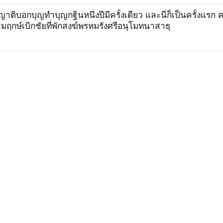
าติบอกบุญทำบุญกฐินหนึ่งปีมีครั้งเดียว และนี่ก็เป็นครั้งแรก คร
มฤกษ์เบิกชัยที่พักสงฆ์พรหมรังศรีอนุโมทนาสาธุ