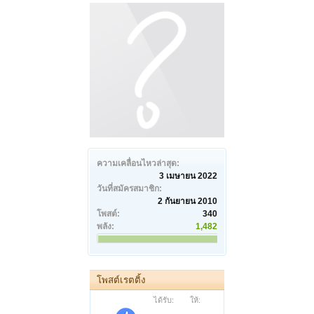
ความเคลื่อนไหวล่าสุด:
3 เมษายน 2022
วันที่สมัครสมาชิก:
2 กันยายน 2010
โพสต์:
340
พลัง:
1,482
โพสต์เรตติ้ง
ได้รับ:
ให้: