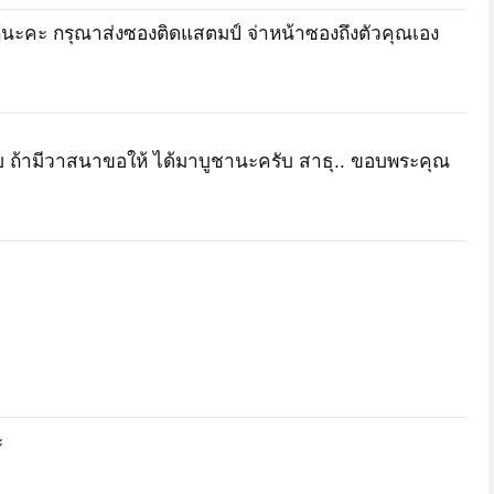
ห้นะคะ กรุณาส่งซองติดแสตมป์ จ่าหน้าซองถึงตัวคุณเอง
ครับ ถ้ามีวาสนาขอให้ ได้มาบูชานะครับ สาธุ.. ขอบพระคุณ
ะ