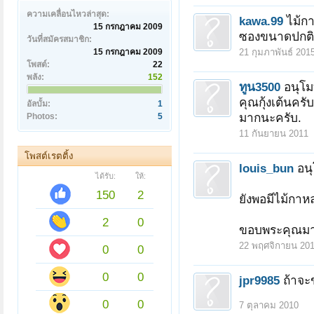
ความเคลื่อนไหวล่าสุด:
kawa.99
ไม้ก
15 กรกฎาคม 2009
ซองขนาดปกติ
วันที่สมัครสมาชิก:
15 กรกฎาคม 2009
21 กุมภาพันธ์ 201
โพสต์:
22
พลัง:
152
ทูน3500
อนุโ
คุณกุ้งเต้นคร
อัลบั้ม:
1
มากนะครับ.
Photos:
5
11 กันยายน 2011
โพสต์เรตติ้ง
louis_bun
อน
ได้รับ:
ให้:
150
2
ยังพอมีไม้กาหล
2
0
ขอบพระคุณมา
22 พฤศจิกายน 20
0
0
0
0
jpr9985
ถ้าจะ
0
0
7 ตุลาคม 2010