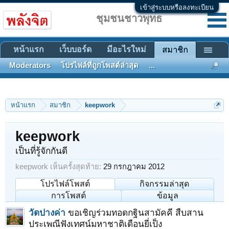
เข้าสู่ระบบหรือลงทะเบียน
ชุมชนชาวพุทธ
หน้าแรก
เว็บบอร์ด
มีอะไรใหม่
สมาชิก
Moderators
โปรไฟล์ที่ถูกโพสต์ล่าสุด
...
หน้าแรก
สมาชิก
keepwork
keepwork
เป็นที่รู้จักกันดี
keepwork เห็นครั้งสุดท้าย:
29 กรกฎาคม 2012
โปรไฟล์โพสต์
กิจกรรมล่าสุด
การโพสต์
ข้อมูล
วัดปางค่า
ขอเชิญร่วมทอดกฐินสามัคคี สืบสาน
ประเพณีฟังเทศน์มหาชาติเดือนยี่เป็ง