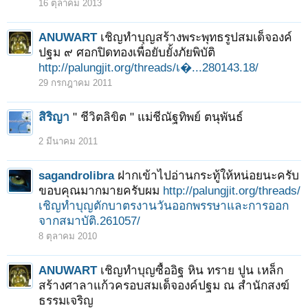
16 ตุลาคม 2013
ANUWART
เชิญทำบุญสร้างพระพุทธรูปสมเด็จองค์
ปฐม ๙ ศอกปิดทองเพื่อยับยั้งภัยพิบัติ
http://palungjit.org/threads/เ�...280143.18/
29 กรกฎาคม 2011
สิริญา
" ชีวิตลิขิต " แม่ชีณัฐทิพย์ ตนุพันธ์
2 มีนาคม 2011
sagandrolibra
ฝากเข้าไปอ่านกระทู้ให้หน่อยนะครับ
ขอบคุณมากมายครับผม
http://palungjit.org/threads/
เชิญทำบุญตักบาตรงานวันออกพรรษาและการออก
จากสมาบัติ.261057/
8 ตุลาคม 2010
ANUWART
เชิญทำบุญซื้ออิฐ หิน ทราย ปูน เหล็ก
สร้างศาลาแก้วครอบสมเด็จองค์ปฐม ณ สำนักสงฆ์
ธรรมเจริญ