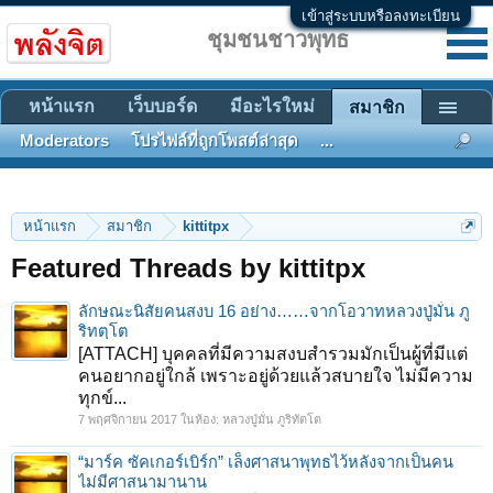
เข้าสู่ระบบหรือลงทะเบียน
ชุมชนชาวพุทธ
หน้าแรก
เว็บบอร์ด
มีอะไรใหม่
สมาชิก
Moderators
โปรไฟล์ที่ถูกโพสต์ล่าสุด
...
หน้าแรก
สมาชิก
kittitpx
Featured Threads by kittitpx
ลักษณะนิสัยคนสงบ 16 อย่าง……จากโอวาทหลวงปู่มั่น ภู
ริทตฺโต
[ATTACH] บุคคลที่มีความสงบสำรวมมักเป็นผู้ที่มีแต่
คนอยากอยู่ใกล้ เพราะอยู่ด้วยแล้วสบายใจ ไม่มีความ
ทุกข์...
7 พฤศจิกายน 2017
ในห้อง:
หลวงปู่มั่น ภูริทัตโต
“มาร์ค ซัคเกอร์เบิร์ก” เล็งศาสนาพุทธไว้หลังจากเป็นคน
ไม่มีศาสนามานาน