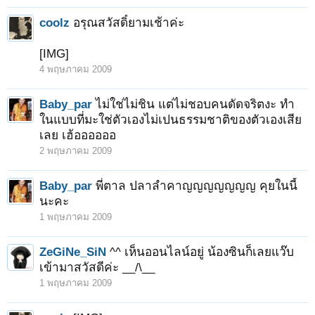
coolz
อรุณสวัสดิ์ยามเช้าค่ะ
[IMG]
4 พฤษภาคม 2009
Baby_par
ไม่ใช่ไม่ชิน แต่ไม่ชอบคนดัดจริตงะ ทำ
ในแบบที่มะใช่ตัวเองไม่เปนธรรมชาติของตัวเองเสีย
เลย เฮ้ออออออ
2 พฤษภาคม 2009
Baby_par
พี่ตาล ปลาลำคาญญญญญญญ คุยในนี้
นะคะ
1 พฤษภาคม 2009
ZeGiNe_SiN
^^ เห็นออนไลน์อยู่ น้องซินก็เลยแว๊บ
เข้ามาสวัสดีค่ะ __/\__
1 พฤษภาคม 2009