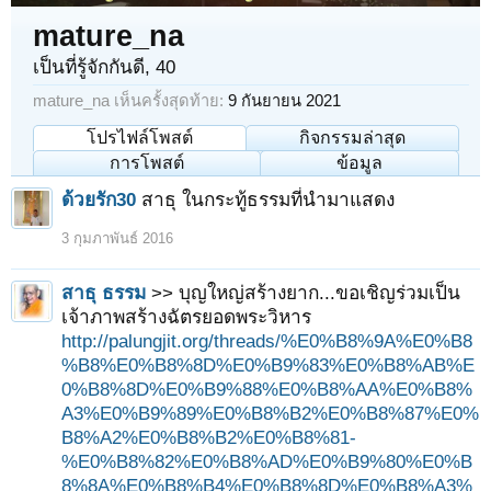
mature_na
เป็นที่รู้จักกันดี
, 40
mature_na เห็นครั้งสุดท้าย:
9 กันยายน 2021
โปรไฟล์โพสต์
กิจกรรมล่าสุด
การโพสต์
ข้อมูล
ด้วยรัก30
สาธุ ในกระทู้ธรรมที่นำมาแสดง
3 กุมภาพันธ์ 2016
สาธุ ธรรม
>> บุญใหญ่สร้างยาก...ขอเชิญร่วมเป็น
เจ้าภาพสร้างฉัตรยอดพระวิหาร
http://palungjit.org/threads/%E0%B8%9A%E0%B8
%B8%E0%B8%8D%E0%B9%83%E0%B8%AB%E
0%B8%8D%E0%B9%88%E0%B8%AA%E0%B8%
A3%E0%B9%89%E0%B8%B2%E0%B8%87%E0%
B8%A2%E0%B8%B2%E0%B8%81-
%E0%B8%82%E0%B8%AD%E0%B9%80%E0%B
8%8A%E0%B8%B4%E0%B8%8D%E0%B8%A3%