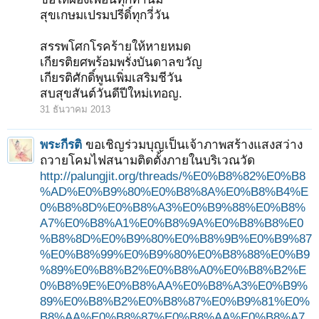
สุขเกษมเปรมปรีดิ์ทุกวี่วัน
สรรพโศกโรคร้ายให้หายหมด
เกียรติยศพร้อมพรั่งบันดาลขวัญ
เกียรติศักดิ์พูนเพิ่มเสริมชีวัน
สบสุขสันต์วันดีปีใหม่เทอญ.
31 ธันวาคม 2013
พระกีรติ
ขอเชิญร่วมบุญเป็นเจ้าภาพสร้างแสงสว่าง
ถวายโคมไฟสนามติดตั้งภายในบริเวณวัด
http://palungjit.org/threads/%E0%B8%82%E0%B8
%AD%E0%B9%80%E0%B8%8A%E0%B8%B4%E
0%B8%8D%E0%B8%A3%E0%B9%88%E0%B8%
A7%E0%B8%A1%E0%B8%9A%E0%B8%B8%E0
%B8%8D%E0%B9%80%E0%B8%9B%E0%B9%87
%E0%B8%99%E0%B9%80%E0%B8%88%E0%B9
%89%E0%B8%B2%E0%B8%A0%E0%B8%B2%E
0%B8%9E%E0%B8%AA%E0%B8%A3%E0%B9%
89%E0%B8%B2%E0%B8%87%E0%B9%81%E0%
B8%AA%E0%B8%87%E0%B8%AA%E0%B8%A7