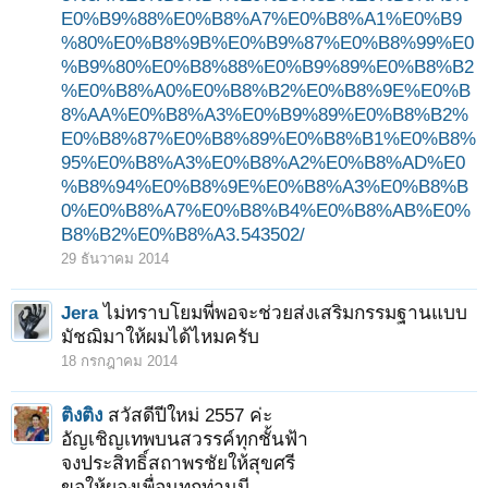
E0%B9%88%E0%B8%A7%E0%B8%A1%E0%B9
%80%E0%B8%9B%E0%B9%87%E0%B8%99%E0
%B9%80%E0%B8%88%E0%B9%89%E0%B8%B2
%E0%B8%A0%E0%B8%B2%E0%B8%9E%E0%B
8%AA%E0%B8%A3%E0%B9%89%E0%B8%B2%
E0%B8%87%E0%B8%89%E0%B8%B1%E0%B8%
95%E0%B8%A3%E0%B8%A2%E0%B8%AD%E0
%B8%94%E0%B8%9E%E0%B8%A3%E0%B8%B
0%E0%B8%A7%E0%B8%B4%E0%B8%AB%E0%
B8%B2%E0%B8%A3.543502/
29 ธันวาคม 2014
Jera
ไม่ทราบโยมพี่พอจะช่วยส่งเสริมกรรมฐานแบบ
มัชฌิมาให้ผมได้ไหมครับ
18 กรกฎาคม 2014
ติงติง
สวัสดีปีใหม่ 2557 ค่ะ
อัญเชิญเทพบนสวรรค์ทุกชั้นฟ้า
จงประสิทธิ์สถาพรชัยให้สุขศรี
ขอให้ผองเพื่อนทุกท่านมี