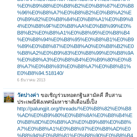
%E0%B9%88%E0%B8%B2%E0%B8%87%E0%B8
%96%E0%B8%A7%E0%B8%B2%E0%B8%A2%E
0%B9%82%E0%B8%84%E0%B8%A1%E0%B9%8
4%E0%B8%9F%E0%B8%AA%E0%B8%99%E0%
B8%B2%E0%B8%A1%E0%B8%95%E0%B8%B4
%E0%B8%94%E0%B8%95%E0%B8%B1%E0%B9
%89%E0%B8%87%E0%B8%A0%E0%B8%B2%E0
%B8%A2%E0%B9%83%E0%B8%99%E0%B8%9A
%E0%B8%A3%E0%B8%B4%E0%B9%80%E0%B
8%A7%E0%B8%93%E0%B8%A7%E0%B8%B1%
E0%B8%94.518140/
6 ธันวาคม 2013
วัดปางค่า
ขอเชิญร่วมทอดกฐินสามัคคี สืบสาน
ประเพณีฟังเทศน์มหาชาติเดือนยี่เป็ง
http://palungjit.org/threads/%E0%B8%82%E0%B8
%AD%E0%B9%80%E0%B8%8A%E0%B8%B4%E
0%B8%8D%E0%B8%A3%E0%B9%88%E0%B8%
A7%E0%B8%A1%E0%B8%97%E0%B8%AD%E0
%B8%94%E0%B8%81%E0%B8%90%E0%B8%B4