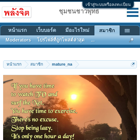
เข้าสู่ระบบหรือลงทะเบียน
ชุมชนชาวพุทธ
หน้าแรก
เว็บบอร์ด
มีอะไรใหม่
สมาชิก
Moderators
โปรไฟล์ที่ถูกโพสต์ล่าสุด
...
หน้าแรก
สมาชิก
mature_na