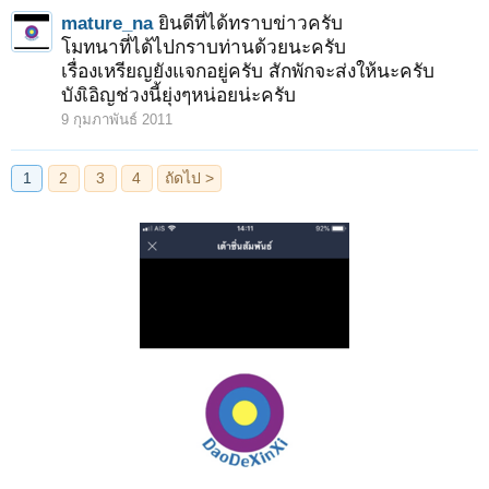
mature_na
ยินดีที่ได้ทราบข่าวครับ
โมทนาที่ได้ไปกราบท่านด้วยนะครับ
เรื่องเหรียญยังแจกอยู่ครับ สักพักจะส่งให้นะครับ
บังเิอิญช่วงนี้ยุ่งๆหน่อยน่ะครับ
9 กุมภาพันธ์ 2011