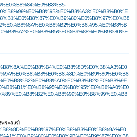
%E0%B8%84%E0%B8%B5-
0%B8%99%E0%B8%9B%E0%B8%A3%E0%B8%B0%E
8%B1%E0%B8%87%E0%B9%80%E0%B8%97%E0%B8
Mr.Lawrence
2%E0%B8%8A%E0%B8%B2%E0%B8%95%E0%B8%B
E0%B8%A2%E0%B8%B5%E0%B9%88%E0%B9%80%E
Mr.Lawrence
80%E0%B8%8A%E0%B8%B4%E0%B8%8D%E0%B8%A3%E0
8%9A%E0%B8%B8%E0%B8%8D%E0%B9%80%E0%B8
%E0%B8%B2%E0%B8%A0%E0%B8%B2%E0%B8%9E
0%B8%B1%E0%B8%95%E0%B8%95%E0%B8%A0%E0
%89%E0%B8%B2%E0%B8%99%E0%B8%99%E0%B8
งพระสงฆ์
B4%E0%B8%8D%E0%B8%97%E0%B8%B3%E0%B8%9A%E0
8%A1%E0%B9%80%E0%B8%9B%E0%B9%87%E0%B8