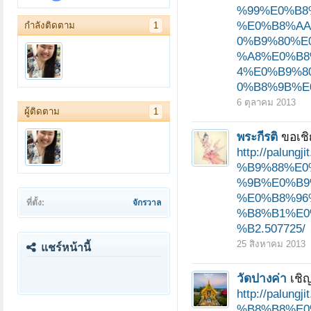
%99%E0%B8
%E0%B8%AA
กำลังติดตาม
1
0%B9%80%E
%A8%E0%B8
4%E0%B9%8
0%B8%9B%E0
6 ตุลาคม 2013
ผู้ติดตาม
1
พระกีรติ
ขอเช
http://pal
%B9%88%E0
%9B%E0%B9
%E0%B8%96
ที่ตั้ง:
จักรวาล
%B8%B1%E0
%B2.507725/
25 สิงหาคม 2013
แชร์หน้านี้
วัดปางค่า
เชิ
http://pal
%B8%B8%E0