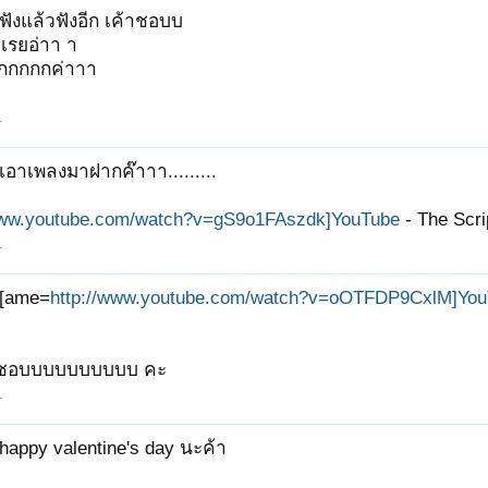
ฟังแล้วฟังอีก เค้าชอบบ
เรยอ่าา า
กกกกกค่าาา
1
เอาเพลงมาฝากค๊าาา.........
www.youtube.com/watch?v=gS9o1FAszdk]YouTube
- The Scr
1
[ame=
http://www.youtube.com/watch?v=oOTFDP9CxlM]Yo
นู๋ชอบบบบบบบบบบ คะ
1
happy valentine's day นะค้า