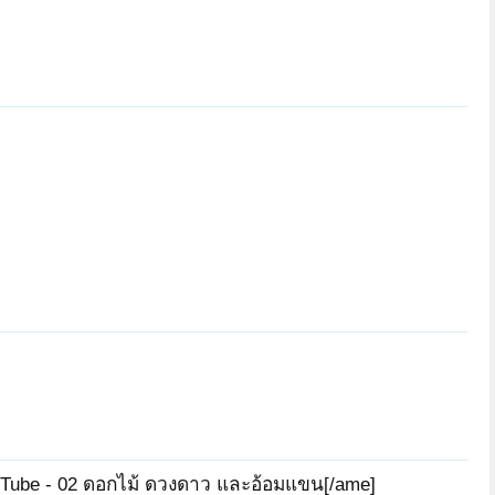
uTube - 02 ดอกไม้ ดวงดาว และอ้อมแขน[/ame]