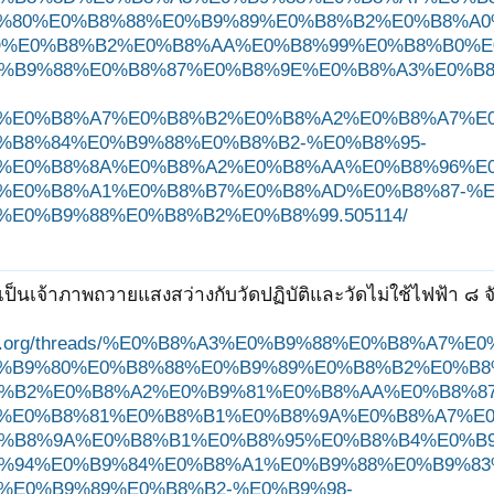
%80%E0%B8%88%E0%B9%89%E0%B8%B2%E0%B8%A0
%E0%B8%B2%E0%B8%AA%E0%B8%99%E0%B8%B0%E
%B9%88%E0%B8%87%E0%B8%9E%E0%B8%A3%E0%B
%E0%B8%A7%E0%B8%B2%E0%B8%A2%E0%B8%A7%E
%B8%84%E0%B9%88%E0%B8%B2-%E0%B8%95-
%E0%B8%8A%E0%B8%A2%E0%B8%AA%E0%B8%96%E0
%E0%B8%A1%E0%B8%B7%E0%B8%AD%E0%B8%87-%E
%E0%B9%88%E0%B8%B2%E0%B8%99.505114/
เป็นเจ้าภาพถวายแสงสว่างกับวัดปฏิบัติและวัดไม่ใช้ไฟฟ้า ๘ จัง
ungjit.org/threads/%E0%B8%A3%E0%B9%88%E0%B8%
%B9%80%E0%B8%88%E0%B9%89%E0%B8%B2%E0%B8
%B2%E0%B8%A2%E0%B9%81%E0%B8%AA%E0%B8%8
%E0%B8%81%E0%B8%B1%E0%B8%9A%E0%B8%A7%E
%B8%9A%E0%B8%B1%E0%B8%95%E0%B8%B4%E0%B
%94%E0%B9%84%E0%B8%A1%E0%B9%88%E0%B9%83
%E0%B9%89%E0%B8%B2-%E0%B9%98-