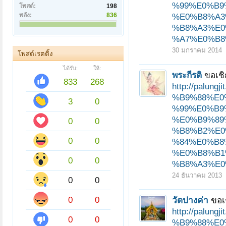
%99%E0%B9
โพสต์:
198
พลัง:
836
%E0%B8%A3
%B8%A3%E0
%A7%E0%B8
30 มกราคม 2014
โพสต์เรตติ้ง
ได้รับ:
ให้:
พระกีรติ
ขอเชิ
833
268
http://pal
%B9%88%E0
3
0
%99%E0%B9
%E0%B9%89
0
0
%B8%B2%E0
0
0
%84%E0%B8
%E0%B8%B1
0
0
%B8%A3%E0
24 ธันวาคม 2013
0
0
0
0
วัดปางค่า
ขอเ
http://pal
0
0
%B9%88%E0