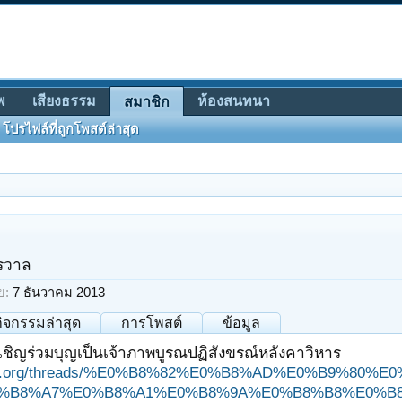
พ
เสียงธรรม
ห้องสนทนา
สมาชิก
โปรไฟล์ที่ถูกโพสต์ล่าสุด
กรวาล
ย:
7 ธันวาคม 2013
กิจกรรมล่าสุด
การโพสต์
ข้อมูล
ชิญร่วมบุญเป็นเจ้าภาพบูรณปฏิสังขรณ์หลังคาวิหาร
ungjit.org/threads/%E0%B8%82%E0%B8%AD%E0%B9%
%B8%A7%E0%B8%A1%E0%B8%9A%E0%B8%B8%E0%B