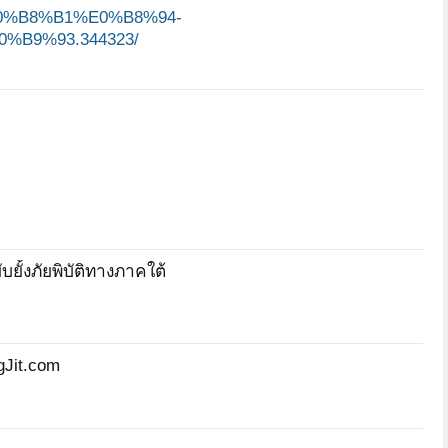
%B8%B1%E0%B8%94-
B9%93.344323/
ยั้งภัยพิบัติทางภาคใต้
gJit.com