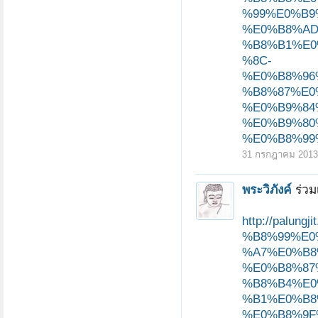
%99%E0%B9
%E0%B8%AD
%B8%B1%E0
%8C-
%E0%B8%96
%B8%87%E0
%E0%B9%84
%E0%B9%80
%E0%B8%99
31 กรกฎาคม 2013
พระวิภังค์
ร่วม
http://pal
%B8%99%E0
%A7%E0%B8
%E0%B8%87
%B8%B4%E0
%B1%E0%B8
%E0%B8%9F