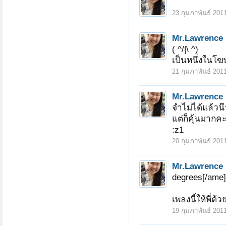
23 กุมภาพันธ์ 201
Mr.Lawrence
( ^/|\ ^)
เป็นหนึ่งในโ
21 กุมภาพันธ์ 201
Mr.Lawrence
จำไม่ได้แล้วน๊
แต่ก็คุ้นมากค
:z1
20 กุมภาพันธ์ 201
Mr.Lawrence
degrees[/ame]
เพลงนี้ให้พี่ด้
19 กุมภาพันธ์ 201