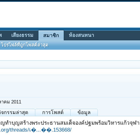
พ
เสียงธรรม
ห้องสนทนา
สมาชิก
โปรไฟล์ที่ถูกโพสต์ล่าสุด
ุลาคม 2011
กิจกรรมล่าสุด
การโพสต์
ข้อมูล
ิญทำบุญสร้างพระประธานสมเด็จองค์ปฐมพร้อมวิหารแก้วจุฬามณีค
it.org/threads/เ�...��.153668/