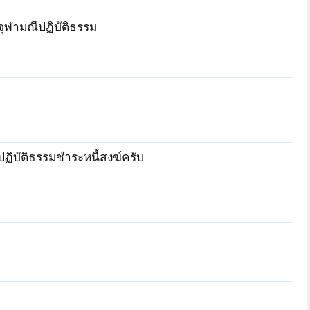
ุฬามณีปฏิบัติธรรม
ิบัติธรรมชำระหนี้สงฆ์ครับ