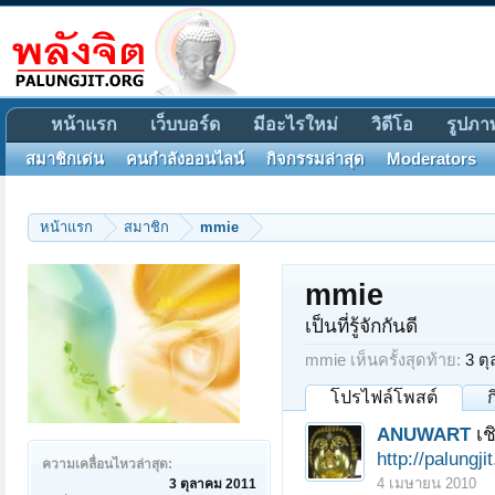
หน้าแรก
เว็บบอร์ด
มีอะไรใหม่
วิดีโอ
รูปภา
สมาชิกเด่น
คนกำลังออนไลน์
กิจกรรมล่าสุด
Moderators
หน้าแรก
สมาชิก
mmie
mmie
เป็นที่รู้จักกันดี
mmie เห็นครั้งสุดท้าย:
3 ต
โปรไฟล์โพสต์
ANUWART
เช
http://palungj
ความเคลื่อนไหวล่าสุด:
4 เมษายน 2010
3 ตุลาคม 2011