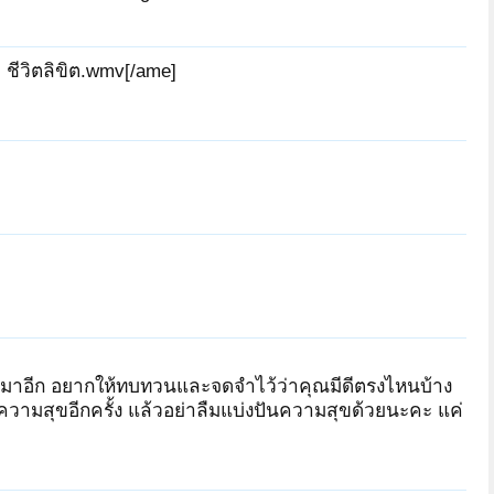
 ชีวิตลิขิต.wmv[/ame]
ขึ้นมาอีก อยากให้ทบทวนและจดจำไว้ว่าคุณมีดีตรงไหนบ้าง
ความสุขอีกครั้ง แล้วอย่าลืมแบ่งปันความสุขด้วยนะคะ แค่