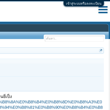
เข้าสู่ระบบหรือลงทะเบียน
ี่เป็ง
80%E0%B8%8A%E0%B8%B4%E0%B8%8D%E0%B8%A3%E0
8%94%E0%B8%81%E0%B8%90%E0%B8%B4%E0%B8