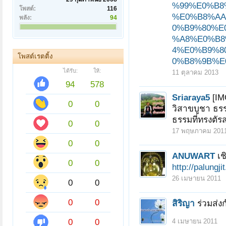
%99%E0%B8
โพสต์:
116
%E0%B8%AA
พลัง:
94
0%B9%80%E
%A8%E0%B8
4%E0%B9%8
โพสต์เรตติ้ง
0%B8%9B%E0
ได้รับ:
ให้:
11 ตุลาคม 2013
94
578
Sriaraya5
[IM
0
0
วิสาขบูชา ธรร
ธรรมที่ทรงตัรส
0
0
17 พฤษภาคม 201
0
0
ANUWART
เช
0
0
http://palungj
26 เมษายน 2011
0
0
0
0
สิริญา
ร่วมส่ง
0
0
4 เมษายน 2011