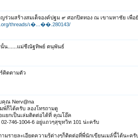
ิญร่วมสร้างสมเด็จองค์ปฐม ๙ ศอกปิดทอง ณ เขามหาชัย เพื่อยับ
it.org/threads/เ�...��.280143/
ั้น......แม่ชีณัฐทิพย์ ตนุพันธ์
ร์ติดตามตัว
รับคุณ Nerv@na
กพิมพ์ก็ได้ครับ ลองโทรถามดู
หรือแยกเป็นเล่มติดต่อได้ที่ คุณโอ๊ค
 02-746-1004-6 อยู่แถวๆสุขุทวิท 101 น่ะครับ
มรายละเอียดความรู้ต่างๆก็ติดต่อที่พี่นักเขียนเมล์นี้ได้นะค