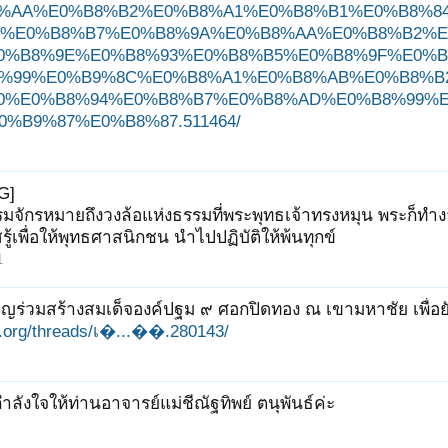
%AA%E0%B8%B2%E0%B8%A1%E0%B8%B1%E0%B8%84
%E0%B8%B7%E0%B8%9A%E0%B8%AA%E0%B8%B2%E
0%B8%9E%E0%B8%93%E0%B8%B5%E0%B8%9F%E0%B
%99%E0%B9%8C%E0%B8%A1%E0%B8%AB%E0%B8%B
0%E0%B8%94%E0%B8%B7%E0%B8%AD%E0%B8%99%
%B9%87%E0%B8%87.511464/
G]
มจักรหมายถึงวงล้อแห่งธรรมที่พระพุทธเจ้าทรงหมุน พระก็ทำ
รู้เพื่อให้พุทธศาสนิกชน นำไปปฏิบัติให้พ้นทุกข์
1
ิญร่วมสร้างสมเด็จองค์ปฐม ๙ ศอกปิดทอง ณ เขามหาชัย เพื่อยับ
it.org/threads/เ�...��.280143/
กำลังใจให้ท่านอาจารย์แม่ชีณัฐทิพย์ ตนุพันธ์ค่ะ