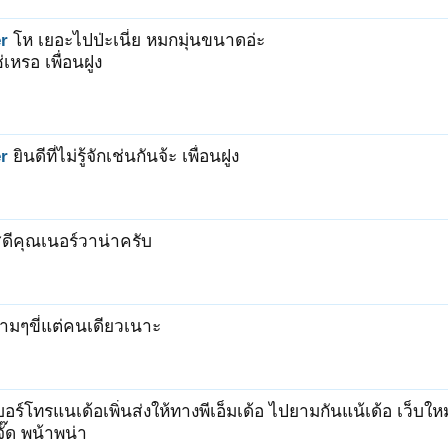
r
โห เยอะไปป่ะเนี่ย หมกมุ่นขนาดอ่ะ
เหรอ เพื่อนฝูง
r
ยินดีที่ไม่รู้จักเช่นกันจ้ะ เพื่อนฝูง
สดีคุณเนอร์วาน่าครับ
งามๆขี่แต่คนเดียวเนาะ
อร์โทรแนเด้อเพิ่นส่งให้ทางพีเอ็มเด้อ ไปยามกันแน้เด้อ เว็บใหม
จั๊ด พน้าพน่า