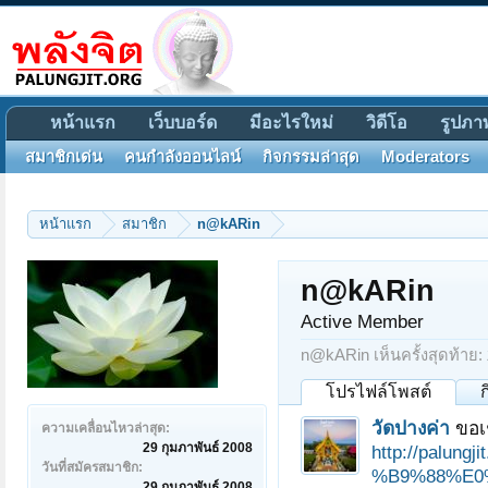
หน้าแรก
เว็บบอร์ด
มีอะไรใหม่
วิดีโอ
รูปภา
สมาชิกเด่น
คนกำลังออนไลน์
กิจกรรมล่าสุด
Moderators
หน้าแรก
สมาชิก
n@kARin
n@kARin
Active Member
n@kARin เห็นครั้งสุดท้าย:
โปรไฟล์โพสต์
วัดปางค่า
ขอเ
ความเคลื่อนไหวล่าสุด:
29 กุมภาพันธ์ 2008
http://pal
วันที่สมัครสมาชิก:
%B9%88%E0
29 กุมภาพันธ์ 2008