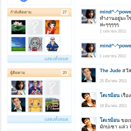
mind^-^powe
กำลังติดตาม
27
ทำงานอยู่มะใช่
ห่ะๆๆๆๆๆ
1 เมษายน 2011
mind^-^powe
1 เมษายน 2011
แสดงทั้งหมด
The Jude
สวั
ผู้ติดตาม
20
25 มีนาคม 2011
โดเรม้อน
เรือ
19 มีนาคม 2011
แสดงทั้งหมด
โดเรม้อน
ขอเบ
มักบ่เซา แล่ว 