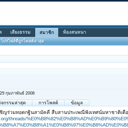
พ
เสียงธรรม
ห้องสนทนา
สมาชิก
โปรไฟล์ที่ถูกโพสต์ล่าสุด
29 กุมภาพันธ์ 2008
กิจกรรมล่าสุด
การโพสต์
ข้อมูล
ชิญร่วมทอดกฐินสามัคคี สืบสานประเพณีฟังเทศน์มหาชาติเดือนย
ungjit.org/threads/%E0%B8%82%E0%B8%AD%E0%B9%
%B8%A7%E0%B8%A1%E0%B8%97%E0%B8%AD%E0%B