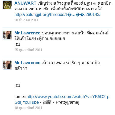
ANUWART
เชิญร่วมสร้างสมเด็จองค์ปฐม ๙ ศอกปิด
ทอง ณ เขามหาชัย เพื่อยับยั้งภัยพิบัติทางภาคใต้
http://palungjit.org/threads/เ�...��.280143/
20 มีนาคม 2011
Mr.Lawrence
ขอบคุณมากมากเลยน๊า ที่คอมเม้นต์
ให้เค้าในกระทู้ด้วยยยยยยย
:z1
25 กุมภาพันธ์ 2011
Mr.Lawrence
เค้าเอาเพลง น่ารัก ๆ มาฝากด้ว
ยล๊าาา
:z1
[ame=
http://www.youtube.com/watch?v=YK5D2rp-
GdI]YouTube
- 衛蘭 - Pretty[/ame]
18 กุมภาพันธ์ 2011