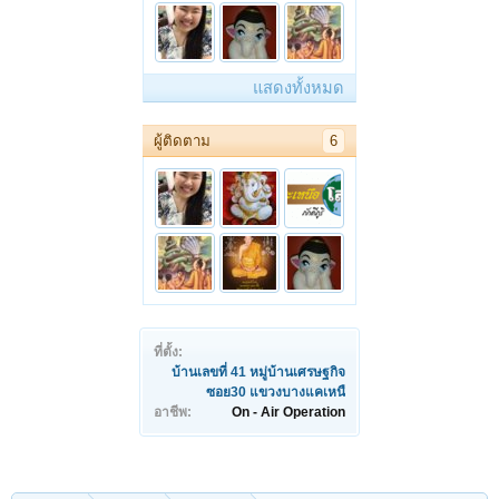
แสดงทั้งหมด
ผู้ติดตาม
6
ที่ตั้ง:
บ้านเลขที่ 41 หมู่บ้านเศรษฐกิจ
ซอย30 แขวงบางแคเหนื
อาชีพ:
On - Air Operation