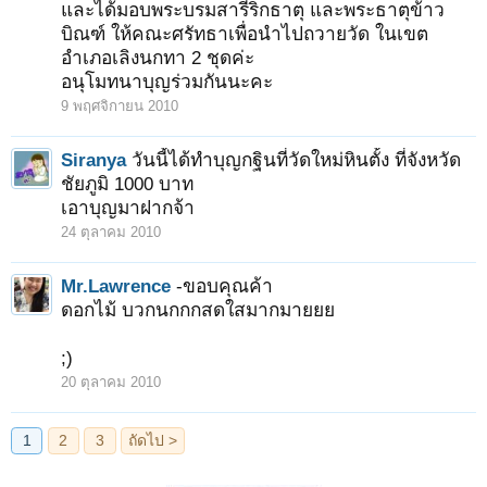
และได้มอบพระบรมสารีริกธาตุ และพระธาตุข้าว
บิณฑ์ ให้คณะศรัทธาเพื่อนำไปถวายวัด ในเขต
อำเภอเลิงนกทา 2 ชุดค่ะ
อนุโมทนาบุญร่วมกันนะคะ
9 พฤศจิกายน 2010
Siranya
วันนี้ได้ทำบุญกฐินที่วัดใหม่หินตั้ง ที่จังหวัด
ชัยภูมิ 1000 บาท
เอาบุญมาฝากจ้า
24 ตุลาคม 2010
Mr.Lawrence
-ขอบคุณค้า
ดอกไม้ บวกนกกกสดใสมากมายยย
;)
20 ตุลาคม 2010