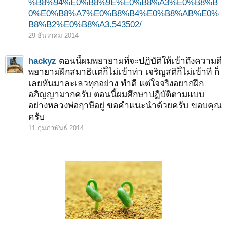
%B8%94%E0%B8%9E%E0%B8%A3%E0%B8%B
0%E0%B8%A7%E0%B8%B4%E0%B8%AB%E0%
B8%B2%E0%B8%A3.543502/
29 ธันวาคม 2014
hackyz
ตอนนี้ผมพยายามที่จะปฏิบัติให้เข้าถึงความดี
พยายามฝึกสมาธิแต่ก็ไม่เข้าท่า เจริญสติก็ไม่เข้าที ก็
เลยหันมาละเลวทุกอย่าง ทำดี แต่ใจจริงอยากฝึก
อภิญญามากครับ ตอนนี้ผมศึกษาปฏิบัติตามแบบ
อย่างหลวงพ่อฤาษีอยู่ ขอคำแนะนำด้วยครับ ขอบคุณ
ครับ
11 กุมภาพันธ์ 2014