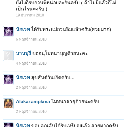
ยังไงก็รบกวนพี่หน่อยละกันครับ ( ถ้าไม่มีแล้วก็ไม่
เป็นไรนะครับ )
19 ธันวาคม 2010
นักเวท
ได้รับพระแม่กวนอิมแล้วครับ(สวยมาก)
6 พฤศจิกายน 2010
บานบุรี
ขออนุโมทนาบุญด้วยนะคะ
4 พฤศจิกายน 2010
นักเวท
สุขสันต์วันเกิดครับ...
2 พฤศจิกายน 2010
Alakazampkma
โมทนาสาธุด้วยนะครับ
2 พฤศจิกายน 2010
นักเวท
ขอบคุณคับได้รับเหรียญแล้ว สวยมากครับ