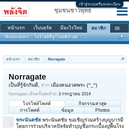
เข้าสู่ระบบหรือลงทะเบียน
ชุมชนชาวพุทธ
หน้าแรก
เว็บบอร์ด
มีอะไรใหม่
สมาชิก
Moderators
โปรไฟล์ที่ถูกโพสต์ล่าสุด
...
หน้าแรก
สมาชิก
Norragate
Norragate
เป็นที่รู้จักกันดี
,
จาก
เมืองฅนอวดพระ (^_^)
Norragate เห็นครั้งสุดท้าย:
3 กรกฎาคม 2014
โปรไฟล์โพสต์
กิจกรรมล่าสุด
การโพสต์
ข้อมูล
Photos
พระนันตชัย
พระนันตชัย ขอเชิญร่วมสร้างบุญบารมี
โดยการร่วมบริจาคปัจจัยทำบุญชื่อกระเบื้องปูพื้นโรง