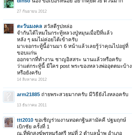
dinso
น้อง ขอเบอร์หน่อย อยากคุยด้วย ด่วนมาก
27 กันยายน 2012
ตะวันมงคล
สวัสดีรูปหล่อ
จำกันได้ไหมในกระทู้หลวงปู่หมุนเมื่อปีที่แล้ว
หลัง ๆ ผมไม่ค่อยได้เข้าครับ
มาเจอกระทุู้นี้อ่านมา 6 หน้าแล้วเลยรู้ว่าคุณไปอยู่ที่
ขอบแก่น
ออกจากที่ทำงาน ชาญอิสสระ นานแล้วหรือครับ
ว่าแต่กระทู้นี้ มีใคร post พระของหลวงพ่ออุตตมะบ้าง
หรือยังครับ
14 สิงหาคม 2012
arm21885
ถ่ายพระสวยมากครับ มีวิธียังไงหลอครับ
13 ธันวาคม 2011
ttt2010
ขอเชิญร่วมงานทอดกฐินสามัคคี ปฐมฤกษ์
เบิกชัย ครั้งที่ 1
ณ.ที่พักสงฆ์พรหมรังศรี หมู่ที่ 2 ตำบลน้ำพุ อำเภอ