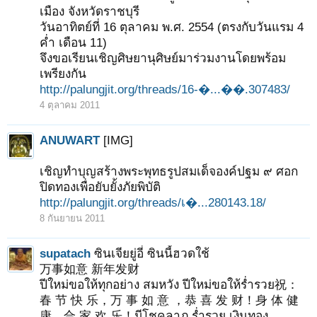
เมือง จังหวัดราชบุรี
วันอาทิตย์ที่ 16 ตุลาคม พ.ศ. 2554 (ตรงกับวันแรม 4
ค่ำ เดือน 11)
จึงขอเรียนเชิญศิษยานุศิษย์มาร่วมงานโดยพร้อม
เพรียงกัน
http://palungjit.org/threads/16-�...��.307483/
4 ตุลาคม 2011
ANUWART
[IMG]
เชิญทำบุญสร้างพระพุทธรูปสมเด็จองค์ปฐม ๙ ศอก
ปิดทองเพื่อยับยั้งภัยพิบัติ
http://palungjit.org/threads/เ�...280143.18/
8 กันยายน 2011
supatach
ซินเจียยู่อี่ ซินนี้ฮวดใช้
万事如意 新年发财
ปีใหม่ขอให้ทุกอย่าง สมหวัง ปีใหม่ขอให้ร่ำรวย祝：
春 节 快 乐，万 事 如 意 ，恭 喜 发 财！身 体 健
康，合 家 欢 乐！มีโชคลาภ ร่ำรวย เงินทอง