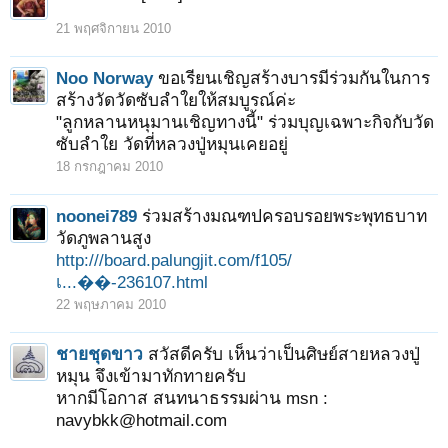
21 พฤศจิกายน 2010
Noo Norway
ขอเรียนเชิญสร้างบารมีร่วมกันในการ
สร้างวัดวัดซับลำใยให้สมบูรณ์ค่ะ
"ลูกหลานหนุมานเชิญทางนี้" ร่วมบุญเฉพาะกิจกับวัด
ซับลำใย วัดที่หลวงปู่หมุนเคยอยู่
18 กรกฎาคม 2010
noonei789
ร่วมสร้างมณฑปครอบรอยพระพุทธบาท
วัดภูพลานสูง
http:///board.palungjit.com/f105/
เ...��-236107.html
22 พฤษภาคม 2010
ชายชุดขาว
สวัสดีครับ เห็นว่าเป็นศิษย์สายหลวงปู่
หมุน จึงเข้ามาทักทายครับ
หากมีโอกาส สนทนาธรรมผ่าน msn :
navybkk@hotmail.com