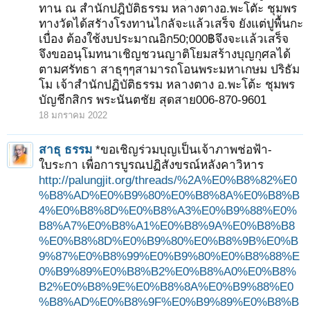
ทาน ณ สำนักปฎิบัติธรรม หลางตางอ.พะโตัะ ชุมพร
ทางวัดได้สรัางโรงทานไกลัจะแล้วเสร็จ ยังแต่ปูพื้นกะ
เบื่อง ต้องใช้งบประมาณอิก50;000฿จึงจะเเล้วเสร็จ
จึงขออนุโมทนาเชิญชวนญาติโยมสร้างบุญกุศลได้
ตามศรัทธา สาธุๆๆสามารถโอนพระมหาเกษม ปริธัม
โม เจ้าสำนักปฏิบัติธรรม หลางตาง อ.พะโต้ะ ชุมพร
บัญชีกสิกร พระนันตชัย สุดสาย006-870-9601
18 มกราคม 2022
สาธุ ธรรม
*ขอเชิญร่วมบุญเป็นเจ้าภาพช่อฟ้า-
ใบระกา เพื่อการบูรณปฏิสังขรณ์หลังคาวิหาร
http://palungjit.org/threads/%2A%E0%B8%82%E0
%B8%AD%E0%B9%80%E0%B8%8A%E0%B8%B
4%E0%B8%8D%E0%B8%A3%E0%B9%88%E0%
B8%A7%E0%B8%A1%E0%B8%9A%E0%B8%B8
%E0%B8%8D%E0%B9%80%E0%B8%9B%E0%B
9%87%E0%B8%99%E0%B9%80%E0%B8%88%E
0%B9%89%E0%B8%B2%E0%B8%A0%E0%B8%
B2%E0%B8%9E%E0%B8%8A%E0%B9%88%E0
%B8%AD%E0%B8%9F%E0%B9%89%E0%B8%B