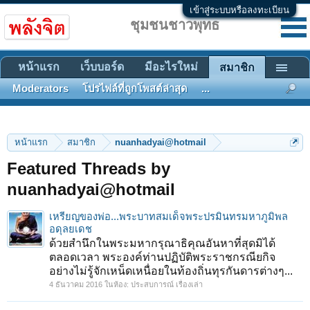
เข้าสู่ระบบหรือลงทะเบียน
ชุมชนชาวพุทธ
หน้าแรก
เว็บบอร์ด
มีอะไรใหม่
สมาชิก
Moderators
โปรไฟล์ที่ถูกโพสต์ล่าสุด
...
หน้าแรก
สมาชิก
nuanhadyai@hotmail
Featured Threads by
nuanhadyai@hotmail
เหรียญของพ่อ...พระบาทสมเด็จพระปรมินทรมหาภูมิพล
อดุลยเดช
ด้วยสำนึกในพระมหากรุณาธิคุณอันหาที่สุดมิได้
ตลอดเวลา พระองค์ท่านปฏิบัติพระราชกรณียกิจ
อย่างไม่รู้จักเหน็ดเหนื่อยในท้องถิ่นทุรกันดารต่างๆ...
4 ธันวาคม 2016
ในห้อง:
ประสบการณ์ เรื่องเล่า