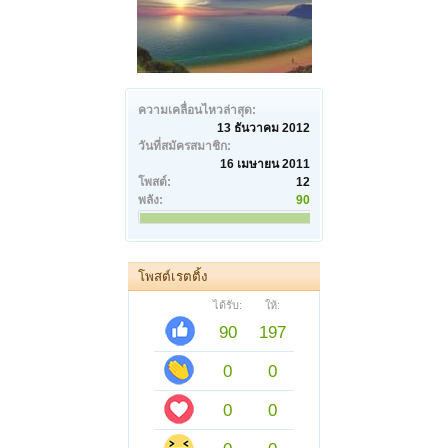
ความเคลื่อนไหวล่าสุด:
13 ธันวาคม 2012
วันที่สมัครสมาชิก:
16 เมษายน 2011
โพสต์:
12
พลัง:
90
โพสต์เรตติ้ง
ได้รับ:
ให้:
90
197
0
0
0
0