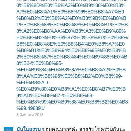
0%B8%8D%E0%B8%A3%E0%B9%88%E0%B8%
A7%E0%B8%A1%E0%B8%96%E0%B8%A7%E0
%B8%B2%E0%B8%A2%E0%B8%9B%E0%B8%B
1%E0%B8%88%E0%B8%88%E0%B8%B1%E0%B
8%A2%E0%B8%AA%E0%B8%A3%E0%B9%89%
E0%B8%B2%E0%B8%87%E0%B8%81%E0%B8%
B8%E0%B8%8E%E0%B8%B4%E0%B8%A7%E0
%B8%B1%E0%B8%94%E0%B8%9B%E0%B8%B
2%E0%B8%87%E0%B8%84%E0%B9%88%E0%B
8%B2-%E0%B8%95-
%E0%B9%84%E0%B8%8A%E0%B8%A2%E0%B
8%AA%E0%B8%96%E0%B8%B2%E0%B8%99-
%E0%B8%AD-
%E0%B9%80%E0%B8%A1%E0%B8%B7%E0%B
8%AD%E0%B8%87-%E0%B8%88-
%E0%B8%99%E0%B9%88%E0%B8%B2%E0%B8
%99.498891/
3 สิงหาคม 2013
มั่นในธรรม
ขอบคุณมากๆค่ะ สาธุรับโชคร่วมกันนะ