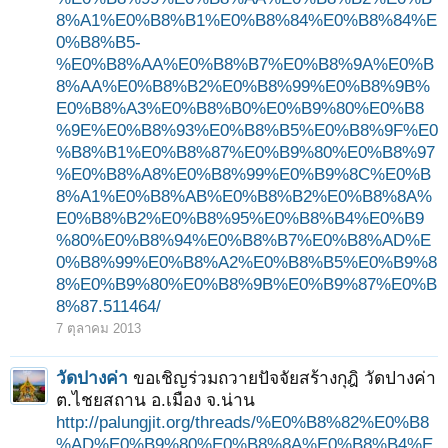
8%A1%E0%B8%B1%E0%B8%84%E0%B8%84%E
0%B8%B5-
%E0%B8%AA%E0%B8%B7%E0%B8%9A%E0%B
8%AA%E0%B8%B2%E0%B8%99%E0%B8%9B%
E0%B8%A3%E0%B8%B0%E0%B9%80%E0%B8
%9E%E0%B8%93%E0%B8%B5%E0%B8%9F%E0
%B8%B1%E0%B8%87%E0%B9%80%E0%B8%97
%E0%B8%A8%E0%B8%99%E0%B9%8C%E0%B
8%A1%E0%B8%AB%E0%B8%B2%E0%B8%8A%
E0%B8%B2%E0%B8%95%E0%B8%B4%E0%B9
%80%E0%B8%94%E0%B8%B7%E0%B8%AD%E
0%B8%99%E0%B8%A2%E0%B8%B5%E0%B9%8
8%E0%B9%80%E0%B8%9B%E0%B9%87%E0%B
8%87.511464/
7 ตุลาคม 2013
วัดปางค่า
ขอเชิญร่วมถวายปัจจัยสร้างกุฎิ วัดปางค่า
ต.ไชยสถาน อ.เมือง จ.น่าน
http://palungjit.org/threads/%E0%B8%82%E0%B8
%AD%E0%B9%80%E0%B8%8A%E0%B8%B4%E