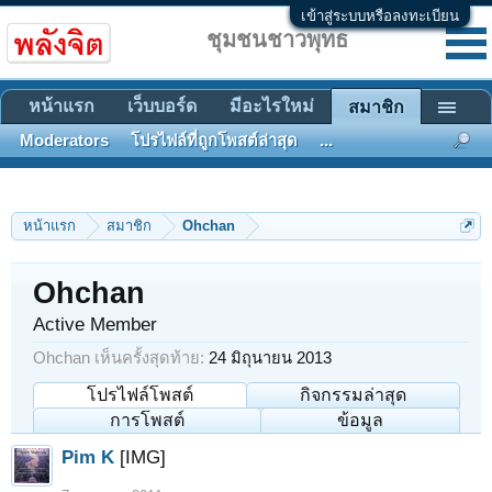
เข้าสู่ระบบหรือลงทะเบียน
ชุมชนชาวพุทธ
หน้าแรก
เว็บบอร์ด
มีอะไรใหม่
สมาชิก
Moderators
โปรไฟล์ที่ถูกโพสต์ล่าสุด
...
หน้าแรก
สมาชิก
Ohchan
Ohchan
Active Member
Ohchan เห็นครั้งสุดท้าย:
24 มิถุนายน 2013
โปรไฟล์โพสต์
กิจกรรมล่าสุด
การโพสต์
ข้อมูล
Pim K
[IMG]