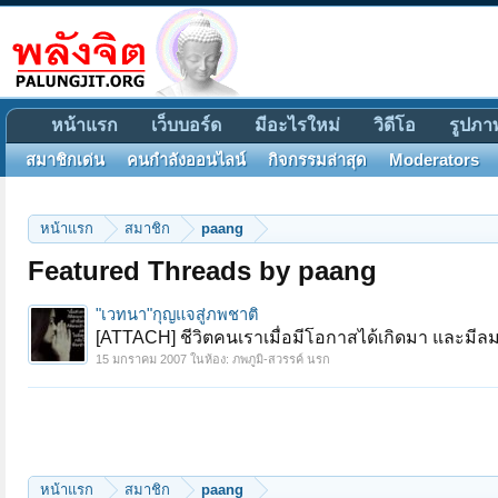
หน้าแรก
เว็บบอร์ด
มีอะไรใหม่
วิดีโอ
รูปภา
สมาชิกเด่น
คนกำลังออนไลน์
กิจกรรมล่าสุด
Moderators
หน้าแรก
สมาชิก
paang
Featured Threads by paang
"เวทนา"กุญแจสู่ภพชาติ
[ATTACH] ชีวิตคนเราเมื่อมีโอกาสได้เกิดมา และมีลม
15 มกราคม 2007
ในห้อง:
ภพภูมิ-สวรรค์ นรก
หน้าแรก
สมาชิก
paang