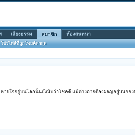
พ
เสียงธรรม
ห้องสนทนา
สมาชิก
โปรไฟล์ที่ถูกโพสต์ล่าสุด
หายใจอยู่บนโลกนั้นยังนับว่าโชคดี แม้ต่างอาจต้องผจญอยู่บนกองทุ