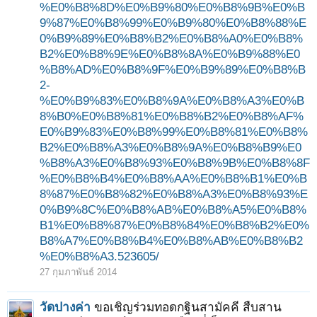
%E0%B8%8D%E0%B9%80%E0%B8%9B%E0%B
9%87%E0%B8%99%E0%B9%80%E0%B8%88%E
0%B9%89%E0%B8%B2%E0%B8%A0%E0%B8%
B2%E0%B8%9E%E0%B8%8A%E0%B9%88%E0
%B8%AD%E0%B8%9F%E0%B9%89%E0%B8%B
2-
%E0%B9%83%E0%B8%9A%E0%B8%A3%E0%B
8%B0%E0%B8%81%E0%B8%B2%E0%B8%AF%
E0%B9%83%E0%B8%99%E0%B8%81%E0%B8%
B2%E0%B8%A3%E0%B8%9A%E0%B8%B9%E0
%B8%A3%E0%B8%93%E0%B8%9B%E0%B8%8F
%E0%B8%B4%E0%B8%AA%E0%B8%B1%E0%B
8%87%E0%B8%82%E0%B8%A3%E0%B8%93%E
0%B9%8C%E0%B8%AB%E0%B8%A5%E0%B8%
B1%E0%B8%87%E0%B8%84%E0%B8%B2%E0%
B8%A7%E0%B8%B4%E0%B8%AB%E0%B8%B2
%E0%B8%A3.523605/
27 กุมภาพันธ์ 2014
วัดปางค่า
ขอเชิญร่วมทอดกฐินสามัคคี สืบสาน