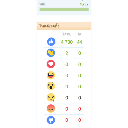
พลัง:
4,732
โพสต์เรตติ้ง
ได้รับ:
ให้:
4,730
44
2
0
0
0
0
0
0
0
0
0
0
0
0
0