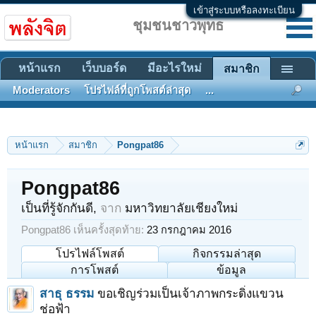
เข้าสู่ระบบหรือลงทะเบียน
ชุมชนชาวพุทธ
หน้าแรก
เว็บบอร์ด
มีอะไรใหม่
สมาชิก
Moderators
โปรไฟล์ที่ถูกโพสต์ล่าสุด
...
หน้าแรก
สมาชิก
Pongpat86
Pongpat86
เป็นที่รู้จักกันดี
,
จาก
มหาวิทยาลัยเชียงใหม่
Pongpat86 เห็นครั้งสุดท้าย:
23 กรกฎาคม 2016
โปรไฟล์โพสต์
กิจกรรมล่าสุด
การโพสต์
ข้อมูล
สาธุ ธรรม
ขอเชิญร่วมเป็นเจ้าภาพกระดิ่งแขวน
ช่อฟ้า