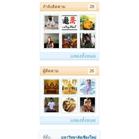
กำลังติดตาม
28
แสดงทั้งหมด
ผู้ติดตาม
26
แสดงทั้งหมด
ที่ตั้ง:
มหาวิทยาลัยเชียงใหม่