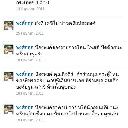
กรุงเทพฯ 10210
13 มิถุนายน 2011
พงศ์กฤต
ส่งที่ เคจีไป ป่าวครับน้องพงค์
25 เมษายน 2011
พงศ์กฤต
น้องพงค์จองรายการไหน โพสต์ ปิดด้วยนะ
ครับสาธุครับ
18 เมษายน 2011
พงศ์กฤต
น้องพงค์ คุณกิจศิริ เค้าร่วมบุญกระทู้ไหน
ของพี่หรอครับ ตอบพีเอ็มบานเลย ที่ร่วมบุญสมเด็จ
องค์ปฐม เสาร์ ห้าเนื้อชุบทอง
18 เมษายน 2011
พงศ์กฤต
น้องพงค์ราคาเยาวชนให้น้องคนเดียวนะ
ครับแล้วเพื่อน คนนั้นหายไปไหนอะ ที่ชอบคุยเล่น
18 เมษายน 2011