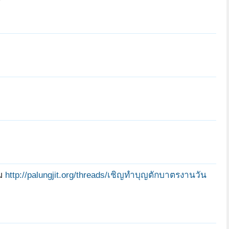
ร
noonei789
์Nitayapj
์Nitayapj
ผม
http://palungjit.org/threads/เชิญทำบุญตักบาตรงานวัน