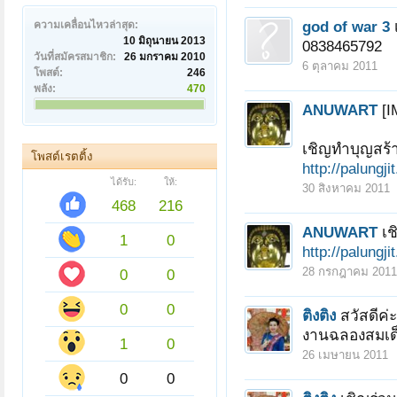
god of war 3
ความเคลื่อนไหวล่าสุด:
10 มิถุนายน 2013
0838465792
วันที่สมัครสมาชิก:
26 มกราคม 2010
6 ตุลาคม 2011
โพสต์:
246
พลัง:
470
ANUWART
[I
เชิญทำบุญสร้า
โพสต์เรตติ้ง
http://palungj
ได้รับ:
ให้:
30 สิงหาคม 2011
468
216
ANUWART
เช
1
0
http://palungj
28 กรกฎาคม 2011
0
0
0
0
ติงติง
สวัสดีค
งานฉลองสมเด็
1
0
26 เมษายน 2011
0
0