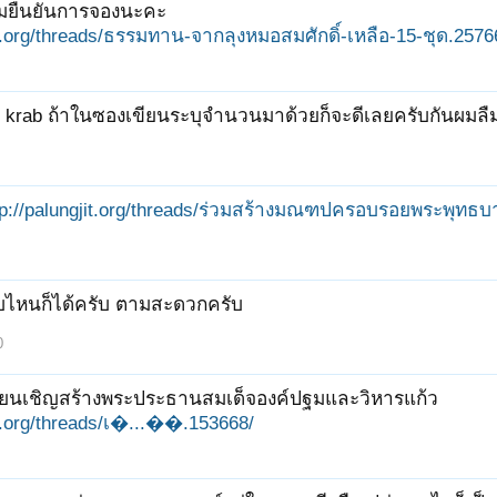
ืมยืนยันการจองนะคะ
jit.org/threads/ธรรมทาน-จากลุงหมอสมศักดิ์-เหลือ-15-ชุด.2576
 krab ถ้าในซองเขียนระบุจำนวนมาด้วยก็จะดีเลยครับกันผมลื
tp://palungjit.org/threads/ร่วมสร้างมณฑปครอบรอยพระพุทธ
บไหนก็ได้ครับ ตามสะดวกครับ
0
รียนเชิญสร้างพระประธานสมเด็จองค์ปฐมและวิหารแก้ว
it.org/threads/เ�...��.153668/