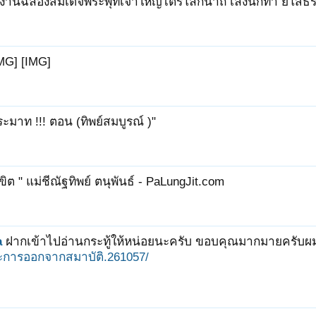
มงานฉลองสมเด็จพระพุทเจ้าใหญ่ไตรโลกนาถ เลิงนกทา ยโสธ
MG] [IMG]
ระมาท !!! ตอน (ทิพย์สมบูรณ์ )"
ิขิต " แม่ชีณัฐทิพย์ ตนุพันธ์ - PaLungJit.com
a
ฝากเข้าไปอ่านกระทู้ให้หน่อยนะครับ ขอบคุณมากมายครับ
การออกจากสมาบัติ.261057/