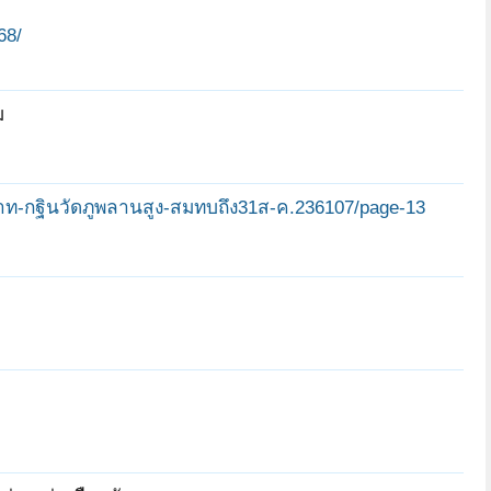
68/
ม
บาท-กฐินวัดภูพลานสูง-สมทบถึง31ส-ค.236107/page-13