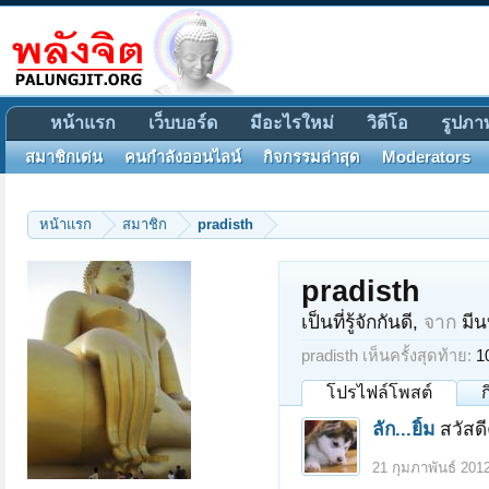
หน้าแรก
เว็บบอร์ด
มีอะไรใหม่
วิดีโอ
รูปภา
สมาชิกเด่น
คนกำลังออนไลน์
กิจกรรมล่าสุด
Moderators
หน้าแรก
สมาชิก
pradisth
pradisth
เป็นที่รู้จักกันดี
,
จาก
มีนบ
pradisth เห็นครั้งสุดท้าย:
1
โปรไฟล์โพสต์
ลัก...ยิ้ม
สวัสด
21 กุมภาพันธ์ 201