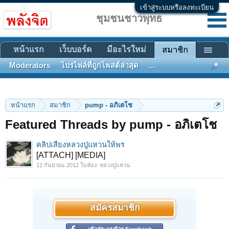
เข้าสู่ระบบหรือลงทะเบียน
ชุมชนชาวพุทธ
หน้าแรก
เว็บบอร์ด
มีอะไรใหม่
สมาชิก
Moderators
โปรไฟล์ที่ถูกโพสต์ล่าสุด
...
หน้าแรก
สมาชิก
pump - อภิเตโช
Featured Threads by pump - อภิเตโช
คลิปเสียงหลวงปู่แหวนให้พร
[ATTACH] [MEDIA]
12 กันยายน 2012
ในห้อง:
หลวงปู่แหวน
สมัครสมาชิก