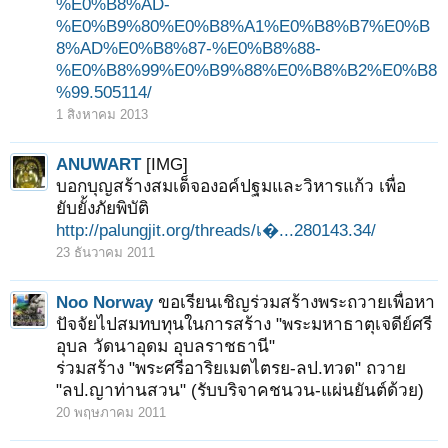
%E0%B8%AD-
%E0%B9%80%E0%B8%A1%E0%B8%B7%E0%B
8%AD%E0%B8%87-%E0%B8%88-
%E0%B8%99%E0%B9%88%E0%B8%B2%E0%B8
%99.505114/
1 สิงหาคม 2013
ANUWART
[IMG]
บอกบุญสร้างสมเด็จองอค์ปฐมและวิหารแก้ว เพื่อ
ยับยั้งภัยพิบัติ
http://palungjit.org/threads/เ�...280143.34/
23 ธันวาคม 2011
Noo Norway
ขอเรียนเชิญร่วมสร้างพระถวายเพื่อหา
ปัจจัยไปสมทบทุนในการสร้าง "พระมหาธาตุเจดีย์ศรี
อุบล วัดนาอุดม อุบลราชธานี"
ร่วมสร้าง "พระศรีอาริยเมตไตรย-ลป.ทวด" ถวาย
"ลป.ญาท่านสวน" (รับบริจาคชนวน-แผ่นยันต์ด้วย)
20 พฤษภาคม 2011