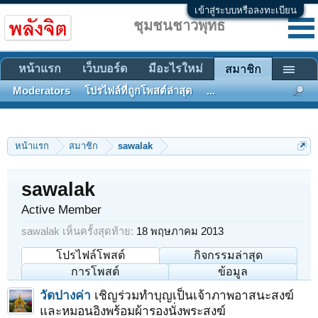
เข้าสู่ระบบหรือลงทะเบียน
ชุมชนชาวพุทธ
หน้าแรก
เว็บบอร์ด
มีอะไรใหม่
สมาชิก
Moderators
โปรไฟล์ที่ถูกโพสต์ล่าสุด
...
หน้าแรก
สมาชิก
sawalak
sawalak
Active Member
sawalak เห็นครั้งสุดท้าย:
18 พฤษภาคม 2013
โปรไฟล์โพสต์
กิจกรรมล่าสุด
การโพสต์
ข้อมูล
วัดปางค่า
เชิญร่วมทำบุญเป็นเจ้าภาพอาสนะสงฆ์
และหมอนอิงพร้อมผ้ารองนั่งพระสงฆ์