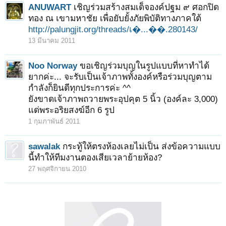
ANUWART
เชิญร่วมสร้างสมเด็จองค์ปฐม ๙ ศอกปิด
ทอง ณ เขามหาชัย เพื่อยับยั้งภัยพิบัติทางภาคใต้
http://palungjit.org/threads/เ�...��.280143/
13 มีนาคม 2011
Noo Norway
ขอเชิญร่วมบุญในรูปแบบที่หาทำได้
ยากค่ะ... จะรับเป็นเจ้าภาพทั้งองค์หรือร่วมบุญตาม
กำลังก็ยินดีทุกประการค่ะ ^^
ยังขาดเจ้าภาพถวายพระอุปคุต 5 นิ้ว (องค์ละ 3,000)
แด่พระอริยสงฆ์อีก 6 รูป
1 กุมภาพันธ์ 2011
sawalak
กระทู้ให้ตรงห้องเลยไม่เป็น ส่งข้อความแบบ
นี้ทำให้ทีมงานตองเสียเวลาย้ายห้อง?
27 พฤศจิกายน 2010