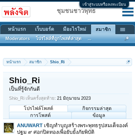
เข้าสู่ระบบหรือลงทะเบียน
ชุมชนชาวพุทธ
หน้าแรก
เว็บบอร์ด
มีอะไรใหม่
สมาชิก
Moderators
โปรไฟล์ที่ถูกโพสต์ล่าสุด
...
หน้าแรก
สมาชิก
Shio_Ri
Shio_Ri
เป็นที่รู้จักกันดี
Shio_Ri เห็นครั้งสุดท้าย:
21 มิถุนายน 2023
โปรไฟล์โพสต์
กิจกรรมล่าสุด
การโพสต์
ข้อมูล
ANUWART
เชิญทำบุญสร้างพระพุทธรูปสมเด็จองค์
ปฐม ๙ ศอกปิดทองเพื่อยับยั้งภัยพิบัติ