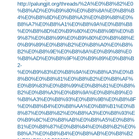
http://palungjit.org/threads/%2A%E0%B8%82%E0
%B8%AD%E0%B9%80%E0%B8%8A%E0%B8%B
4%E0%B8%8D%E0%B8%A3%E0%B9%88%E0%
B8%A7%E0%B8%A1%E0%B8%9A%E0%B8%B8
%E0%B8%8D%E0%B9%80%E0%B8%9B%E0%B
9%87%E0%B8%99%E0%B9%80%E0%B8%88%E
0%B9%89%E0%B8%B2%E0%B8%A0%E0%B8%
B2%E0%B8%9E%E0%B8%8A%E0%B9%88%E0
%B8%AD%E0%B8%9F%E0%B9%89%E0%B8%B
2-
%E0%B9%83%E0%B8%9A%E0%B8%A3%E0%B
8%B0%E0%B8%81%E0%B8%B2%E0%B8%AF%
E0%B9%83%E0%B8%99%E0%B8%81%E0%B8%
B2%E0%B8%A3%E0%B8%9A%E0%B8%B9%E0
%B8%A3%E0%B8%93%E0%B8%9B%E0%B8%8F
%E0%B8%B4%E0%B8%AA%E0%B8%B1%E0%B
8%87%E0%B8%82%E0%B8%A3%E0%B8%93%E
0%B9%8C%E0%B8%AB%E0%B8%A5%E0%B8%
B1%E0%B8%87%E0%B8%84%E0%B8%B2%E0%
B8%A7%E0%B8%B4%E0%B8%AB%E0%B8%B2