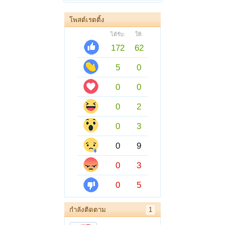
โพสต์เรตติ้ง
ได้รับ:
ให้:
172
62
5
0
0
0
0
2
0
3
0
9
0
3
0
5
กำลังติดตาม
1